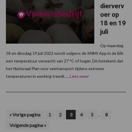
dierverv
oer op
18 en 19
juli
Op maandag
18 en dinsdag 19 juli 2022 wordt volgens de KNMI App in de Bilt
een temperatuur verwacht van 27 °C of hoger. Dit betekent dat
het Nationaal Plan voor veetransport tijdens extreme
temperaturen in werking treedt. ...
Lees meer
Interim
Ga
Pagina
Pagina
Pagina
Pagina
Pagina
Pagina
«
Vorige pagina
1
2
3
4
5
8
…
naar
pagina's
Ga
Volgende pagina »
zijn
naar