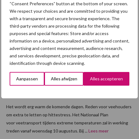
“Consent Preferences” button at the bottom of your screen.
hiervan meer bewustwording rondom ...
Lees meer
We respect your choices and are committed to providing you
with a transparent and secure browsing experience. The
third-party vendors are processing data for the following
9 augustus 2022
Let op
purposes and special features: Store and/or access
hittestre
information on a device, personalized advertising and content,
ss
advertising and content measurement, audience research,
tijdens
and services development, precise geolocation data, and
identification through device scanning.
de
komend
Aanpassen
Alles afwijzen
Alles accepteren
e warme
dagen
Het wordt erg warm de komende dagen. Reden voor veehouders
om extra te letten op hittestress. Het Nationaal Plan
voor veetransport tijdens extreme temperaturen zal in werking
treden vanaf woensdag 10 augustus. Bij ...
Lees meer