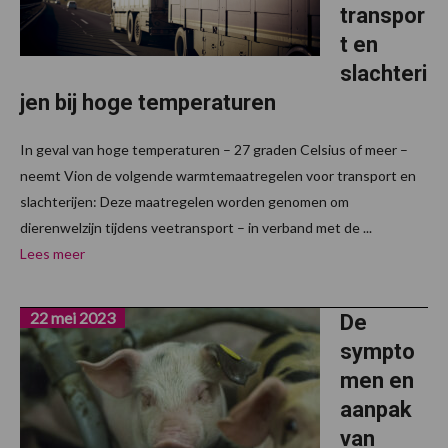
transpor
t en
slachteri
jen bij hoge temperaturen
In geval van hoge temperaturen – 27 graden Celsius of meer –
neemt Vion de volgende warmtemaatregelen voor transport en
slachterijen: Deze maatregelen worden genomen om
dierenwelzijn tijdens veetransport – in verband met de ...
Lees meer
22 mei 2023
De
sympto
men en
aanpak
van