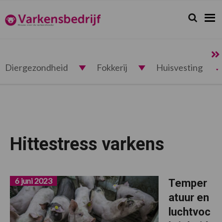
Spring
Door
Spring
naar
naar
naar
Zoeken...
Zoek
Varkensbedrijf.nl
de
de
de
hoofdnavigatie
hoofd
voettekst
inhoud
Diergezondheid
Fokkerij
Huisvesting
Hittestress varkens
6 juni 2023
Temper
atuur en
luchtvoc