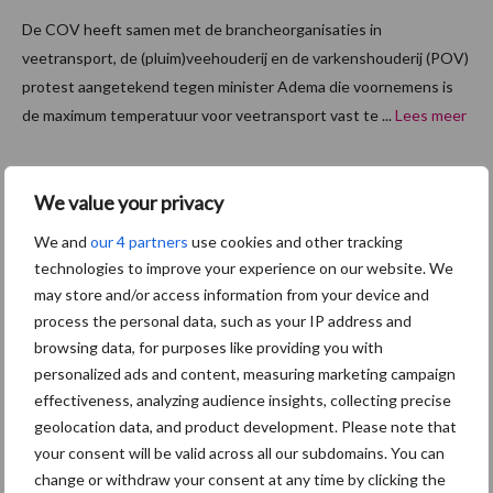
De COV heeft samen met de brancheorganisaties in
veetransport, de (pluim)veehouderij en de varkenshouderij (POV)
protest aangetekend tegen minister Adema die voornemens is
de maximum temperatuur voor veetransport vast te ...
Lees meer
1 december 2022
Zomer
We value your privacy
2022
We and
our 4 partners
use cookies and other tracking
geen
technologies to improve your experience on our website. We
melding
may store and/or access information from your device and
en van
process the personal data, such as your IP address and
hittestre
browsing data, for purposes like providing you with
personalized ads and content, measuring marketing campaign
ss
effectiveness, analyzing audience insights, collecting precise
geolocation data, and product development. Please note that
In het najaar als iedereen alweer warm ingepakt naar de winter
your consent will be valid across all our subdomains. You can
uitkijkt evalueert de Commissie Gezonde dieren de hitteperiodes
change or withdraw your consent at any time by clicking the
van het voorjaar en de zomer. LTO constateert naar aanleiding