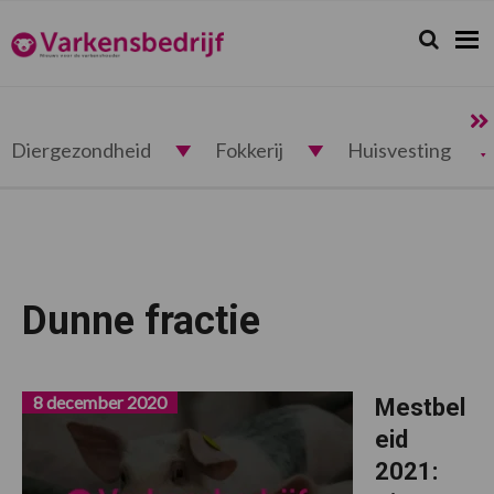
Spring
Door
Spring
naar
naar
naar
Zoeken...
Zoek
Varkensbedrijf.nl
de
de
de
hoofdnavigatie
hoofd
voettekst
inhoud
Diergezondheid
Fokkerij
Huisvesting
Dunne fractie
8 december 2020
Mestbel
eid
2021: