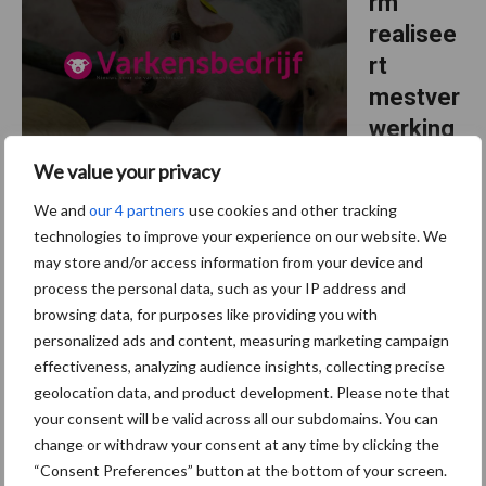
rm
realisee
rt
mestver
werking
sfabriek
We value your privacy
met
We and
our 4 partners
use cookies and other tracking
steun uit sector
technologies to improve your experience on our website. We
may store and/or access information from your device and
Greenferm B.V. kan met dank aan gezamenlijke financiering uit de
process the personal data, such as your IP address and
sector een mestverwerkingsfabriek - voor rundvee-, varkens-, en
browsing data, for purposes like providing you with
kalverendrijfmest - met een capaciteit van 350.000 ton bouwen
personalized ads and content, measuring marketing campaign
op de Ecofactorij in Apeldoorn. Door ...
Lees meer
effectiveness, analyzing audience insights, collecting precise
geolocation data, and product development. Please note that
your consent will be valid across all our subdomains. You can
13 maart 2019
Varkens
change or withdraw your consent at any time by clicking the
houders
“Consent Preferences” button at the bottom of your screen.