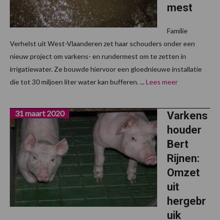
mest
Familie
Verhelst uit West-Vlaanderen zet haar schouders onder een
nieuw project om varkens- en rundermest om te zetten in
irrigatiewater. Ze bouwde hiervoor een gloednieuwe installatie
die tot 30 miljoen liter water kan bufferen. ...
Lees meer
31 maart 2020
Varkens
houder
Bert
Rijnen:
Omzet
uit
hergebr
uik