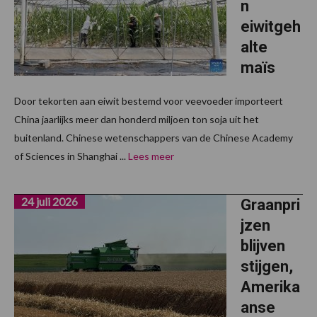
n
eiwitgeh
alte
maïs
Door tekorten aan eiwit bestemd voor veevoeder importeert
China jaarlijks meer dan honderd miljoen ton soja uit het
buitenland. Chinese wetenschappers van de Chinese Academy
of Sciences in Shanghai ...
Lees meer
24 juli 2026
Graanpri
jzen
blijven
stijgen,
Amerika
anse