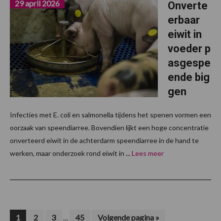
29 april 2026
Onverte
erbaar
eiwit in
voeder p
asgespe
ende big
gen
Infecties met E. coli en salmonella tijdens het spenen vormen een
oorzaak van speendiarree. Bovendien lijkt een hoge concentratie
onverteerd eiwit in de achterdarm speendiarree in de hand te
werken, maar onderzoek rond eiwit in ...
Lees meer
Interim
Pagina
Pagina
Pagina
Pagina
Ga
1
2
3
45
Volgende pagina »
…