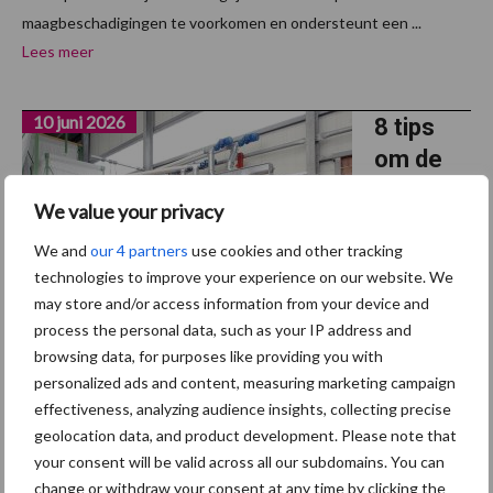
maagbeschadigingen te voorkomen en ondersteunt een ...
Lees meer
10 juni 2026
8 tips
om de
voerkos
We value your privacy
ten op
We and
our 4 partners
use cookies and other tracking
een
technologies to improve your experience on our website. We
brijvoerb
may store and/or access information from your device and
edrijf
process the personal data, such as your IP address and
laag te
browsing data, for purposes like providing you with
houden
personalized ads and content, measuring marketing campaign
effectiveness, analyzing audience insights, collecting precise
Brijvoerbedrijven kunnen over het algemeen goedkoper voeren
geolocation data, and product development. Please note that
your consent will be valid across all our subdomains. You can
dan droogvoerbedrijven. Dit vraagt wel om vakmanschap van de
change or withdraw your consent at any time by clicking the
ondernemer. Brijvoerspecialist René Schennink van ABZ