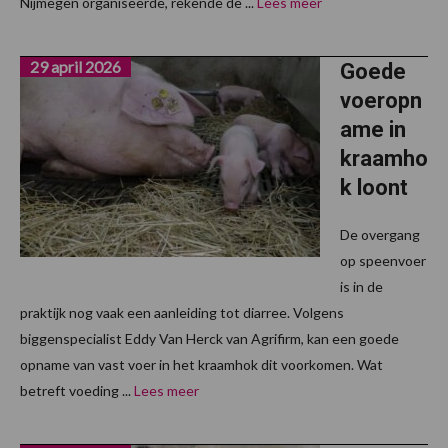
Nijmegen organiseerde, rekende de ...
Lees meer
29 april 2026
Goede
voeropn
ame in
kraamho
k loont
De overgang
op speenvoer
is in de
praktijk nog vaak een aanleiding tot diarree. Volgens
biggenspecialist Eddy Van Herck van Agrifirm, kan een goede
opname van vast voer in het kraamhok dit voorkomen. Wat
betreft voeding ...
Lees meer