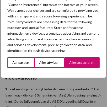
“Consent Preferences” button at the bottom of your screen.
Diervoeders heeft tips om de voerkosten op een ...
Lees meer
We respect your choices and are committed to providing you
with a transparent and secure browsing experience. The
9 juni 2026
“Brijvoer
third-party vendors are processing data for the following
purposes and special features: Store and/or access
en
information on a device, personalized advertising and content,
interess
advertising and content measurement, audience research,
ant
and services development, precise geolocation data, and
vanaf
identification through device scanning.
vier- a
Aanpassen
Alles afwijzen
Alles accepteren
vijfduize
nd
vleesvarkens”
“Draait een brijvoerbedrijf beter dan een droogvoerbedrijf?” Dat
is een vraag die René Schennink van ABZ Diervoeding regelmatig
krijgt. Op de Brijvoermiddag die ABZ Diervoeding bij Duynie in