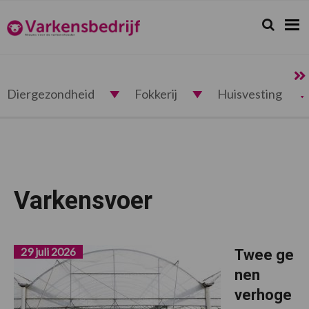
Spring
Door
Spring
naar
naar
naar
Zoeken...
Zoek
Varkensbedrijf.nl
de
de
de
hoofdnavigatie
hoofd
voettekst
inhoud
Diergezondheid
Fokkerij
Huisvesting
Varkensvoer
29 juli 2026
Twee ge
nen
verhoge