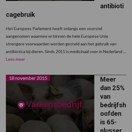
antibioti
cagebruik
Het Europees Parlement heeft onlangs een voorstel
aangenomen waarmee er binnen de hele Europese Unie
strengere voorwaarden worden gesteld aan het gebruik van
antibiotica bij dieren. Sinds 2011 is medicinaal voer in Nederland ...
Lees meer
18 november 2015
Meer
dan 25%
van
bedrijfsh
oofden
is 65-
plusser