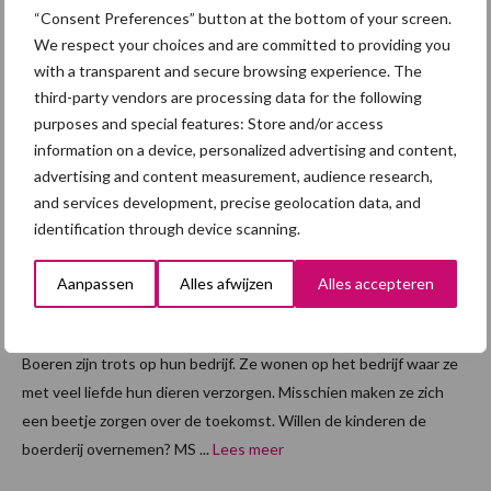
in een systeem waar je als boer nauwelijks vat op hebt. Voor
“Consent Preferences” button at the bottom of your screen.
We respect your choices and are committed to providing you
deze voorstelling ging Lucas de ...
Lees meer
with a transparent and secure browsing experience. The
third-party vendors are processing data for the following
18 juni 2015
Campag
purposes and special features: Store and/or access
ne
information on a device, personalized advertising and content,
advertising and content measurement, audience research,
Schipper
and services development, precise geolocation data, and
s:
identification through device scanning.
Passion
for
Aanpassen
Alles afwijzen
Alles accepteren
Farming
Boeren zijn trots op hun bedrijf. Ze wonen op het bedrijf waar ze
met veel liefde hun dieren verzorgen. Misschien maken ze zich
een beetje zorgen over de toekomst. Willen de kinderen de
boerderij overnemen? MS ...
Lees meer