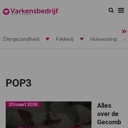
Spring
Door
Spring
naar
naar
naar
Zoeken...
Zoek
Varkensbedrijf.nl
de
de
de
hoofdnavigatie
hoofd
voettekst
inhoud
Diergezondheid
Fokkerij
Huisvesting
POP3
20 maart 2018
Alles
over de
Gecomb