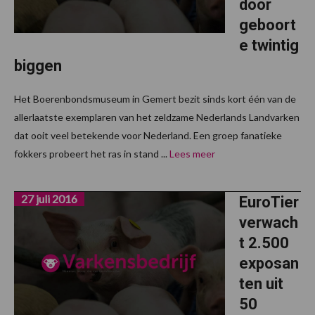
door
geboort
e twintig
biggen
Het Boerenbondsmuseum in Gemert bezit sinds kort één van de
allerlaatste exemplaren van het zeldzame Nederlands Landvarken
dat ooit veel betekende voor Nederland. Een groep fanatieke
fokkers probeert het ras in stand ...
Lees meer
27 juli 2016
EuroTier
verwach
t 2.500
exposan
ten uit
50