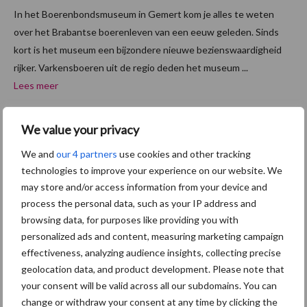
In het Boerenbondsmuseum in Gemert kom je alles te weten
over het Brabantse boerenleven van een eeuw geleden. Sinds
kort is het museum een bijzondere nieuwe bezienswaardigheid
rijker. Varkensboeren uit de regio deden het museum ...
Lees meer
We value your privacy
14 augustus 2015
Theater
voorstell
We and
our 4 partners
use cookies and other tracking
ing over
technologies to improve your experience on our website. We
may store and/or access information from your device and
de
process the personal data, such as your IP address and
varkens
browsing data, for purposes like providing you with
boer
personalized ads and content, measuring marketing campaign
effectiveness, analyzing audience insights, collecting precise
Wij,
geolocation data, and product development. Please note that
Varkenland is een aangrijpende solovoorstelling over roots,
your consent will be valid across all our subdomains. You can
dromen, varkens, boeren, leven op het platteland en hard werken
change or withdraw your consent at any time by clicking the