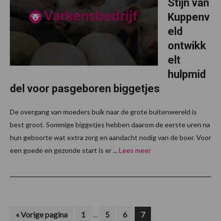
Stijn van
Kuppenv
eld
ontwikk
elt
hulpmid
del voor pasgeboren biggetjes
De overgang van moeders buik naar de grote buitenwereld is
best groot. Sommige biggetjes hebben daarom de eerste uren na
hun geboorte wat extra zorg en aandacht nodig van de boer. Voor
een goede en gezonde start is er ...
Lees meer
Interim
Ga
Pagina
Pagina
Pagina
Pagina
«
Vorige pagina
1
5
6
7
…