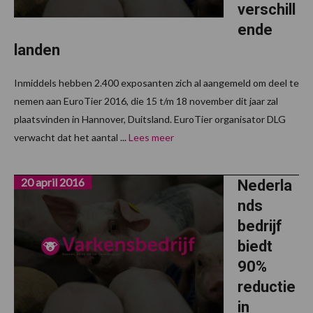
verschill
ende
landen
Inmiddels hebben 2.400 exposanten zich al aangemeld om deel te
nemen aan EuroTier 2016, die 15 t/m 18 november dit jaar zal
plaatsvinden in Hannover, Duitsland. EuroTier organisator DLG
verwacht dat het aantal ...
Lees meer
20 april 2016
Nederla
nds
bedrijf
biedt
90%
reductie
in