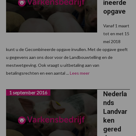
ineerde
opgave
Vanaf 1 maart
tot en met 15
mei 2018
kunt u de Gecombineerde opgave invullen. Met de opgave geeft
u gegevens aan ons door voor de Landbouwtelling en de
mestwetgeving. Ook vraagt u uitbetaling aan van
betalingsrechten en een aantal ...
Lees meer
1 september 2016
Nederla
nds
Landvar
ken
gered