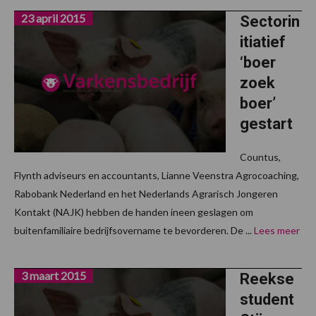
23 april 2015
Sectorin
itiatief
‘boer
zoek
boer’
gestart
Countus,
Flynth adviseurs en accountants, Lianne Veenstra Agrocoaching,
Rabobank Nederland en het Nederlands Agrarisch Jongeren
Kontakt (NAJK) hebben de handen ineen geslagen om
buitenfamiliaire bedrijfsovername te bevorderen. De ...
Lees meer
3 maart 2015
Reekse
student