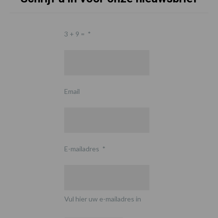
3 + 9 =
*
Email
E-mailadres
*
Vul hier uw e-mailadres in