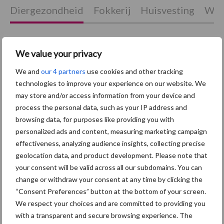
Diergezondheid
Fokkerij
Huisvesting
Wet
We value your privacy
Afrikaanse
Brachyspira
We and
our 4 partners
use cookies and other tracking
varkenspest
technologies to improve your experience on our website. We
may store and/or access information from your device and
process the personal data, such as your IP address and
browsing data, for purposes like providing you with
personalized ads and content, measuring marketing campaign
Toon meer
effectiveness, analyzing audience insights, collecting precise
geolocation data, and product development. Please note that
your consent will be valid across all our subdomains. You can
Primaire
change or withdraw your consent at any time by clicking the
Recent nieuws
Partner nieuws
“Consent Preferences” button at the bottom of your screen.
Sidebar
We respect your choices and are committed to providing you
5 aug
“Vraag naar praktische
with a transparent and secure browsing experience. The
hygieneoplossingen is in Polen