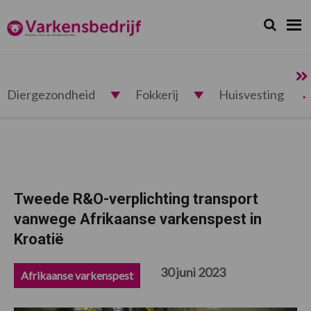
Spring
Door
Spring
Spring
naar
naar
naar
naar
Zoeken...
Zoek
Varkensbedrijf.nl
de
de
de
de
hoofdnavigatie
hoofd
eerste
voettekst
inhoud
sidebar
Diergezondheid
Fokkerij
Huisvesting
Tweede R&O-verplichting transport
vanwege Afrikaanse varkenspest in
Kroatië
30 juni 2023
Afrikaanse varkenspest