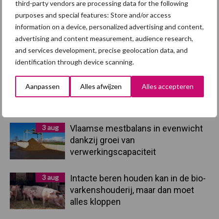
third-party vendors are processing data for the following
groter dan ooit”
purposes and special features: Store and/or access
information on a device, personalized advertising and content,
5 aug
Eliminatieprotocol voor
advertising and content measurement, audience research,
Mycoplasma hyopneumoniae
and services development, precise geolocation data, and
identification through device scanning.
4 aug
AVP in Finland onderstreept dat
Aanpassen
Alles afwijzen
Alles accepteren
alertheid belangrijk is, zeker nu
3 aug
Vlaamse mestbalans in evenwicht
dankzij groei van
verwerkingscapaciteit
3 aug
Intacte beren houden kan in de bio-
varkenshouderij, maar dan moet
alles kloppen