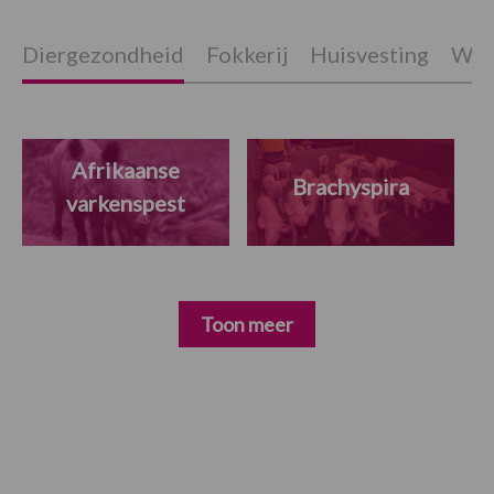
Diergezondheid
Fokkerij
Huisvesting
Wet
Afrikaanse
Brachyspira
varkenspest
Toon meer
Primaire
Sidebar