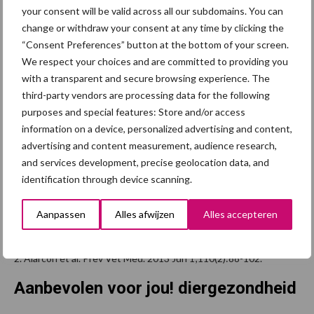
your consent will be valid across all our subdomains. You can
change or withdraw your consent at any time by clicking the
“Consent Preferences” button at the bottom of your screen.
We respect your choices and are committed to providing you
with a transparent and secure browsing experience. The
third-party vendors are processing data for the following
purposes and special features: Store and/or access
information on a device, personalized advertising and content,
advertising and content measurement, audience research,
and services development, precise geolocation data, and
identification through device scanning.
Bronnen
Aanpassen
Alles afwijzen
Alles accepteren
1. Chae C. Vet J. 2016 Jun;212:1-6.
2. Alarcon et al. Prev Vet Med. 2013 Jun 1;110(2):88-102.
Aanbevolen voor jou! diergezondheid