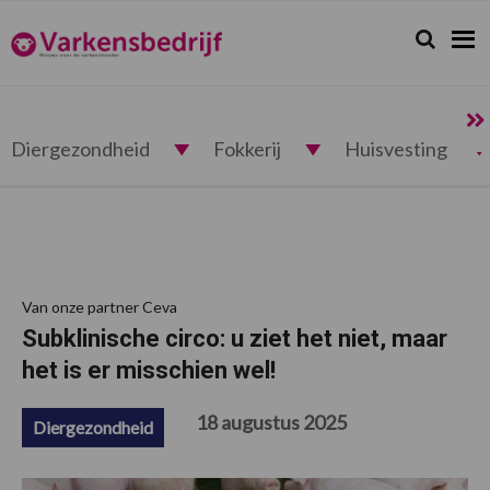
Spring
Door
Spring
Spring
naar
naar
naar
naar
Zoeken...
Zoek
Varkensbedrijf.nl
de
de
de
de
hoofdnavigatie
hoofd
eerste
voettekst
inhoud
sidebar
Diergezondheid
Fokkerij
Huisvesting
Van onze partner Ceva
Subklinische circo: u ziet het niet, maar
het is er misschien wel!
18 augustus 2025
Diergezondheid