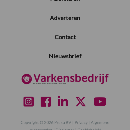
Adverteren
Contact
Nieuwsbrief
Copyright © 2026 Prosu BV |
Privacy
|
Algemene
voorwaarden
|
Disclaimer
|
Cookiebeleid