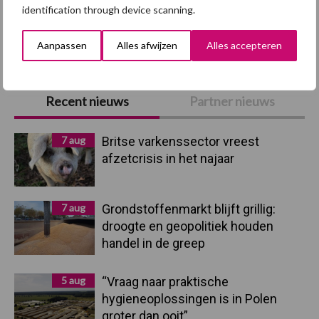
identification through device scanning.
Toon meer
Aanpassen
Alles afwijzen
Alles accepteren
Primaire
Recent nieuws
Partner nieuws
Sidebar
7 aug
Britse varkenssector vreest
afzetcrisis in het najaar
7 aug
Grondstoffenmarkt blijft grillig:
droogte en geopolitiek houden
handel in de greep
5 aug
“Vraag naar praktische
hygieneoplossingen is in Polen
groter dan ooit”