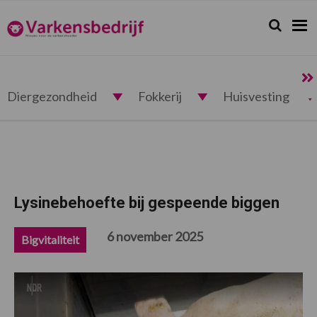
Spring
Door
Spring
Spring
naar
naar
naar
naar
Zoeken...
Zoek
Varkensbedrijf.nl
de
de
de
de
hoofdnavigatie
hoofd
eerste
voettekst
inhoud
sidebar
Diergezondheid
Fokkerij
Huisvesting
Lysinebehoefte bij gespeende biggen
6 november 2025
Bigvitaliteit