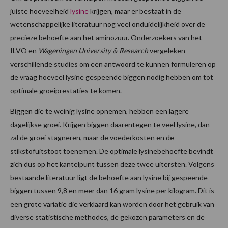
juiste hoeveelheid
lysine
krijgen, maar er bestaat in de
wetenschappelijke literatuur nog veel onduidelijkheid over de
precieze behoefte aan het aminozuur. Onderzoekers van het
ILVO en
Wageningen University & Research
vergeleken
verschillende studies om een antwoord te kunnen formuleren op
de vraag hoeveel lysine gespeende biggen nodig hebben om tot
optimale groeiprestaties te komen.
Biggen die te weinig lysine opnemen, hebben een lagere
dagelijkse groei. Krijgen biggen daarentegen te veel lysine, dan
zal de groei stagneren, maar de voederkosten en de
stikstofuitstoot toenemen. De optimale lysinebehoefte bevindt
zich dus op het kantelpunt tussen deze twee uitersten. Volgens
bestaande literatuur ligt de behoefte aan lysine bij gespeende
biggen tussen 9,8 en meer dan 16 gram lysine per kilogram. Dit is
een grote variatie die verklaard kan worden door het gebruik van
diverse statistische methodes, de gekozen parameters en de