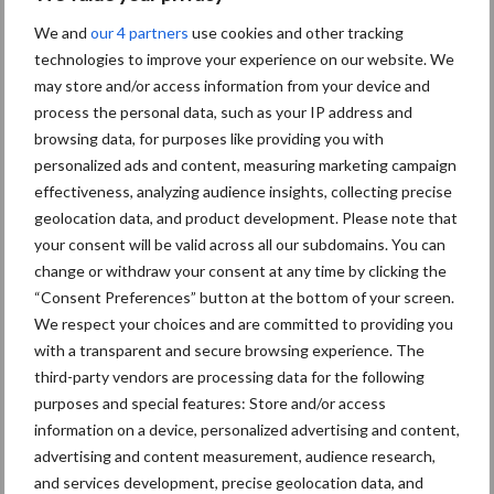
We and
our 4 partners
use cookies and other tracking
ForFarmers-aanpak levert
technologies to improve your experience on our website. We
meer biggen én hogere
may store and/or access information from your device and
groei op
process the personal data, such as your IP address and
browsing data, for purposes like providing you with
personalized ads and content, measuring marketing campaign
effectiveness, analyzing audience insights, collecting precise
Themapagina
geolocation data, and product development. Please note that
your consent will be valid across all our subdomains. You can
change or withdraw your consent at any time by clicking the
Diergezondheid
Fokkerij
Huisvesting
Wet
“Consent Preferences” button at the bottom of your screen.
We respect your choices and are committed to providing you
with a transparent and secure browsing experience. The
third-party vendors are processing data for the following
purposes and special features: Store and/or access
Beren
Bigvitaliteit
information on a device, personalized advertising and content,
advertising and content measurement, audience research,
and services development, precise geolocation data, and