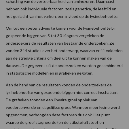
schatting van de verteerbaarheid van aminozuren. Daarnaast
hebben ook individuele factoren, zoals genetica, de leeftijd en
het geslacht van het varken, een invloed op de lysinebehoefte.
Om tot een beter advies te komen voor de lysinebehoefte bij
gespeende biggen van 5 tot 30 kilogram vergeleken de
onderzoekers de resultaten van bestaande onderzoeken. Ze
vonden 344 studies over het onderwerp, waarvan er 41 voldeden
aan de strenge criteria om deel uit te kunnen maken van de
dataset. De gegevens uit de onderzoeken werden gecombineerd
in statistische modellen en in grafieken gegoten.
Aan de hand van de resultaten konden de onderzoekers de
lysinebehoefte van gespeende biggen niet correct inschatten.
De grafieken toonden een lineaire groei op vlak van
voederconversie en dagelijkse groei. Wanneer meer lysine werd
opgenomen, verhoogden deze factoren dus ook. Het punt
waarop de groei stagneerde (en de stikstofuitstoot en