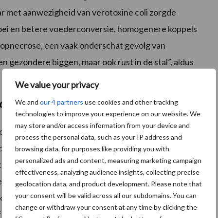
r met aanwezigheid van verotoxine coli zorgde
groei en betere voederconversie, homogenere koppels
ortopnecrose, een vaak onderschat gevolg van
en gezondere biggen, maar ook rust in de stal”, aldus
We value your privacy
coccus suis
We and
our 4 partners
use cookies and other tracking
technologies to improve your experience on our website. We
may store and/or access information from your device and
atie tegen verotoxine coli viel nog iets op: op
process the personal data, such as your IP address and
ococcus suis
halveerde de uitval door
S. suis
na
browsing data, for purposes like providing you with
personalized ads and content, measuring marketing campaign
treptokokken bij afwezigheid van verotoxine coli
effectiveness, analyzing audience insights, collecting precise
ne coli beschadigt namelijk de vaatwand, waardoor
S.
geolocation data, and product development. Please note that
your consent will be valid across all our subdomains. You can
ekent dus minder kans op problemen door
change or withdraw your consent at any time by clicking the
f gewrichtsontstekingen.