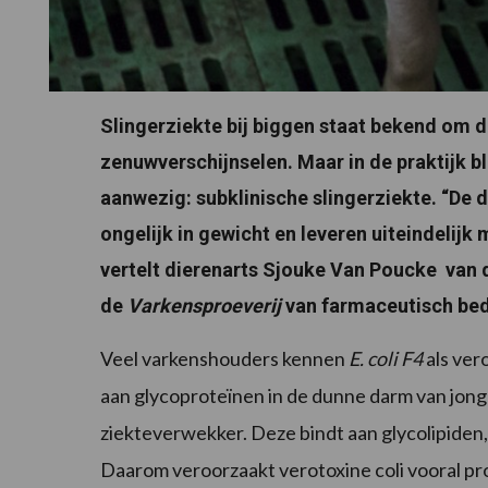
Slingerziekte bij biggen staat bekend om d
zenuwverschijnselen. Maar in de praktijk bl
aanwezig: subklinische slingerziekte. “De d
ongelijk in gewicht en leveren uiteindelijk m
vertelt dierenarts Sjouke Van Poucke van
de
Varkensproeverij
van farmaceutisch bed
Veel varkenshouders kennen
E. coli F4
als ver
aan glycoproteïnen in de dunne darm van jon
ziekteverwekker. Deze bindt aan glycolipiden,
Daarom veroorzaakt verotoxine coli vooral pro