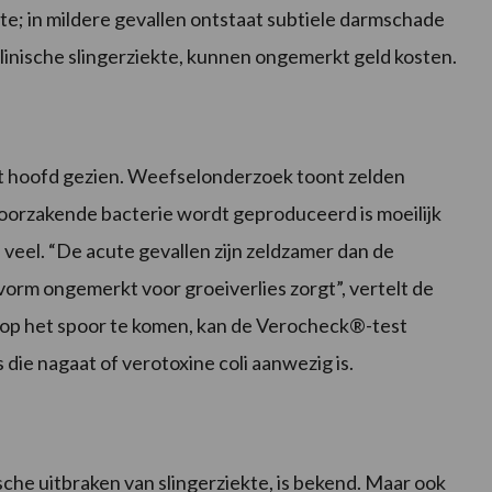
fte; in mildere gevallen ontstaat subtiele darmschade
klinische slingerziekte, kunnen ongemerkt geld kosten.
et hoofd gezien. Weefselonderzoek toont zelden
veroorzakende bacterie wordt geproduceerd is moeilijk
veel. “De acute gevallen zijn zeldzamer dan de
vorm ongemerkt voor groeiverlies zorgt”, vertelt de
e op het spoor te komen, kan de Verocheck®-test
die nagaat of verotoxine coli aanwezig is.
ische uitbraken van slingerziekte, is bekend. Maar ook