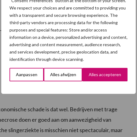
“Consent Preferences” button at the bottom of your screen.
We respect your choices and are committed to providing you
with a transparent and secure browsing experience. The
third-party vendors are processing data for the following
purposes and special features: Store and/or access
lt per bedrijf. Dit komt met name door:
information on a device, personalized advertising and content,
advertising and content measurement, audience research,
and services development, precise geolocation data, and
identification through device scanning.
Aanpassen
Alles afwijzen
Alles accepteren
 economische schade is dat wel. Bedrijven met trage
opnecrose doen er goed aan om aanwezigheid van
che slingerziekte is misschien niet spectaculair, maar