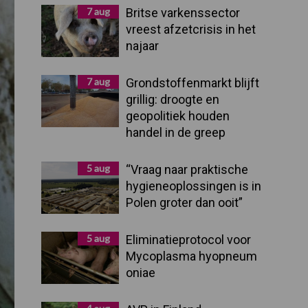
Sidebar
7 aug
Britse varkenssector
vreest afzetcrisis in het
najaar
7 aug
Grondstoffenmarkt blijft
grillig: droogte en
geopolitiek houden
handel in de greep
5 aug
“Vraag naar praktische
hygieneoplossingen is in
Polen groter dan ooit”
5 aug
Eliminatieprotocol voor
Mycoplasma hyopneum
oniae