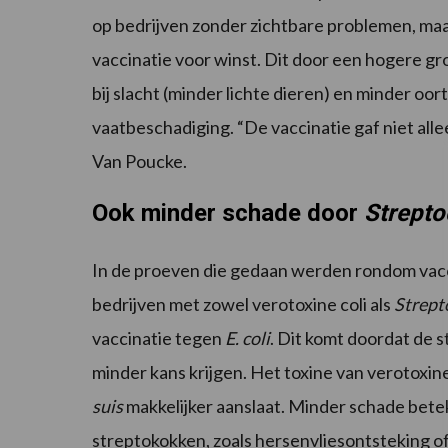
op bedrijven zonder zichtbare problemen, maa
vaccinatie voor winst. Dit door een hogere 
bij slacht (minder lichte dieren) en minder o
vaatbeschadiging. “De vaccinatie gaf niet alle
Van Poucke.
Ook minder schade door
Strepto
In de proeven die gedaan werden rondom vaccin
bedrijven met zowel verotoxine coli als
Strept
vaccinatie tegen
E. coli
. Dit komt doordat de s
minder kans krijgen. Het toxine van verotoxi
suis
makkelijker aanslaat. Minder schade bet
streptokokken, zoals hersenvliesontsteking o