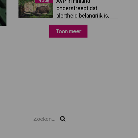
4 aug
AVP in Finland
onderstreept dat
alertheid belangrijk is,
zeker nu
Toon meer
Zoeken...
Zoek