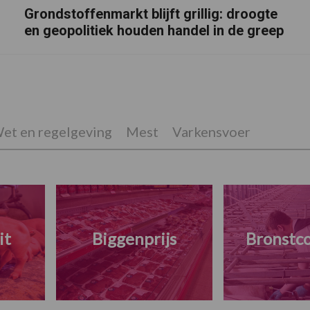
Grondstoffenmarkt blijft grillig: droogte
en geopolitiek houden handel in de greep
et en regelgeving
Mest
Varkensvoer
it
Biggenprijs
Bronstco