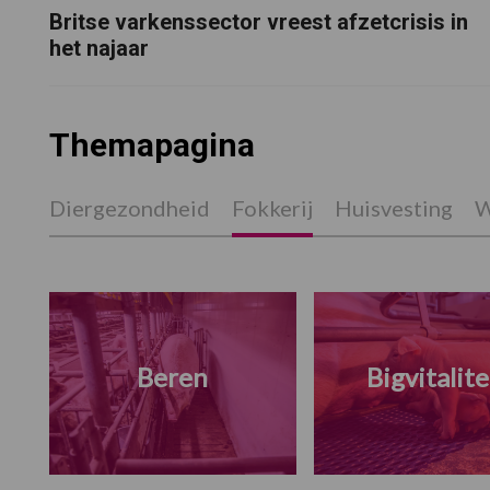
Britse varkenssector vreest afzetcrisis in
het najaar
Themapagina
Diergezondheid
Fokkerij
Huisvesting
W
Beren
Bigvitalite