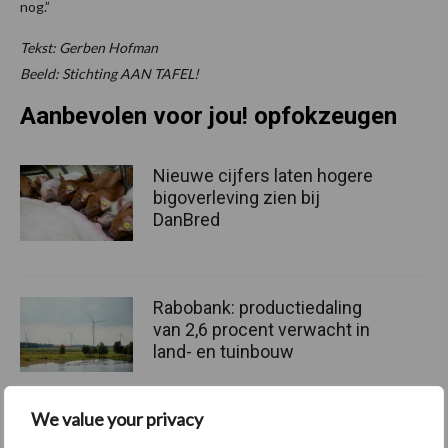
nog.”
Tekst: Gerben Hofman
Beeld: Stichting AAN TAFEL!
Aanbevolen voor jou! opfokzeugen
Nieuwe cijfers laten hogere
bigoverleving zien bij
DanBred
Rabobank: productiedaling
van 2,6 procent verwacht in
land- en tuinbouw
We value your privacy
De kracht van voeding voor