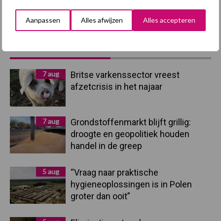
Aanpassen
Alles afwijzen
Alles accepteren
Primaire
Recent nieuws
Partner nieuws
Sidebar
7 aug
Britse varkenssector vreest
afzetcrisis in het najaar
7 aug
Grondstoffenmarkt blijft grillig:
droogte en geopolitiek houden
handel in de greep
5 aug
“Vraag naar praktische
hygieneoplossingen is in Polen
groter dan ooit”