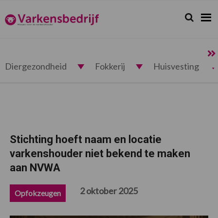
Spring
Door
Spring
Spring
naar
naar
naar
naar
Zoeken...
Zoek
Varkensbedrijf.nl
de
de
de
de
hoofdnavigatie
hoofd
eerste
voettekst
inhoud
sidebar
Diergezondheid
Fokkerij
Huisvesting
Stichting hoeft naam en locatie
varkenshouder niet bekend te maken
aan NVWA
2 oktober 2025
Opfokzeugen