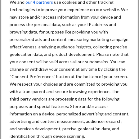
We and
our 4 partners
use cookies and other tracking
goed beenwerk bij gelten
technologies to improve your experience on our website. We
may store and/or access information from your device and
process the personal data, such as your IP address and
browsing data, for purposes like providing you with
personalized ads and content, measuring marketing campaign
Themapagina
effectiveness, analyzing audience insights, collecting precise
geolocation data, and product development. Please note that
your consent will be valid across all our subdomains. You can
Diergezondheid
Fokkerij
Huisvesting
Wet
change or withdraw your consent at any time by clicking the
“Consent Preferences” button at the bottom of your screen.
We respect your choices and are committed to providing you
with a transparent and secure browsing experience. The
third-party vendors are processing data for the following
Beren
Bigvitaliteit
purposes and special features: Store and/or access
information on a device, personalized advertising and content,
advertising and content measurement, audience research,
and services development, precise geolocation data, and
identification through device scanning.
Toon meer