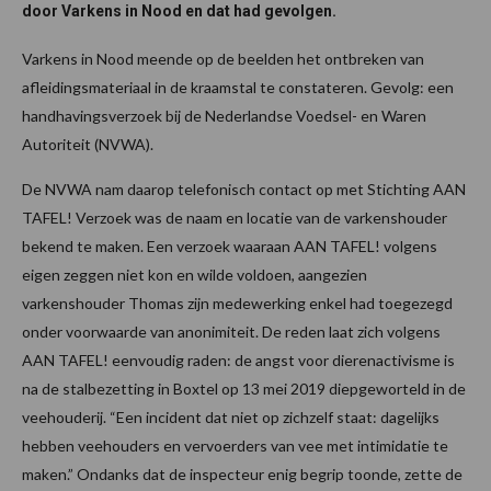
door Varkens in Nood en dat had gevolgen.
Varkens in Nood meende op de beelden het ontbreken van
afleidingsmateriaal in de kraamstal te constateren. Gevolg: een
handhavingsverzoek bij de Nederlandse Voedsel- en Waren
Autoriteit (NVWA).
De NVWA nam daarop telefonisch contact op met Stichting AAN
TAFEL! Verzoek was de naam en locatie van de varkenshouder
bekend te maken. Een verzoek waaraan AAN TAFEL! volgens
eigen zeggen niet kon en wilde voldoen, aangezien
varkenshouder Thomas zijn medewerking enkel had toegezegd
onder voorwaarde van anonimiteit. De reden laat zich volgens
AAN TAFEL! eenvoudig raden: de angst voor dierenactivisme is
na de stalbezetting in Boxtel op 13 mei 2019 diepgeworteld in de
veehouderij. “Een incident dat niet op zichzelf staat: dagelijks
hebben veehouders en vervoerders van vee met intimidatie te
maken.” Ondanks dat de inspecteur enig begrip toonde, zette de