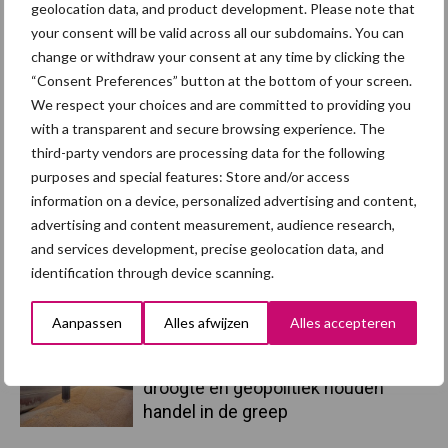
geolocation data, and product development. Please note that
your consent will be valid across all our subdomains. You can
change or withdraw your consent at any time by clicking the
“Consent Preferences” button at the bottom of your screen.
We respect your choices and are committed to providing you
Toon meer
with a transparent and secure browsing experience. The
third-party vendors are processing data for the following
purposes and special features: Store and/or access
Primaire
information on a device, personalized advertising and content,
Recent nieuws
Partner nieuws
advertising and content measurement, audience research,
Sidebar
and services development, precise geolocation data, and
7 aug
Britse varkenssector vreest
identification through device scanning.
afzetcrisis in het najaar
Aanpassen
Alles afwijzen
Alles accepteren
7 aug
Grondstoffenmarkt blijft grillig:
droogte en geopolitiek houden
handel in de greep