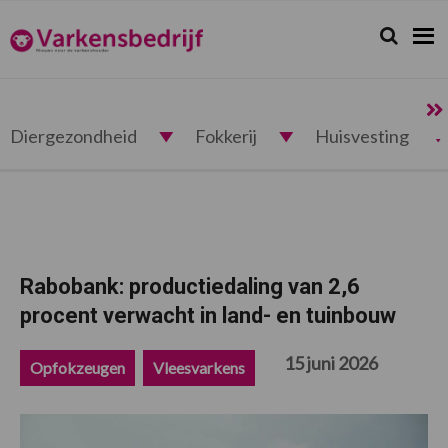
Spring
Door
Spring
Spring
naar
naar
naar
naar
Zoeken...
Zoek
Varkensbedrijf.nl
de
de
de
de
hoofdnavigatie
hoofd
eerste
voettekst
inhoud
sidebar
Diergezondheid
Fokkerij
Huisvesting
Rabobank: productiedaling van 2,6
procent verwacht in land- en tuinbouw
15 juni 2026
Opfokzeugen
Vleesvarkens