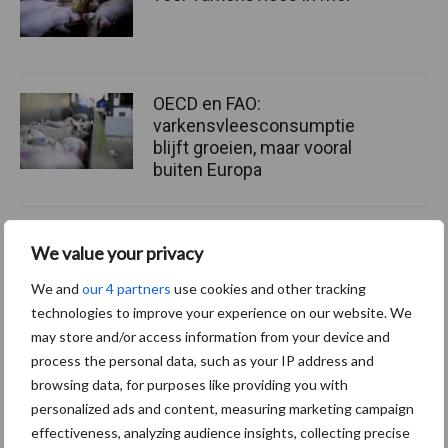
OECD en FAO:
varkensvleesconsumptie
blijft groeien, maar vooral
buiten Europa
We value your privacy
Themapagina
We and
our 4 partners
use cookies and other tracking
technologies to improve your experience on our website. We
Diergezondheid
Fokkerij
Huisvesting
Wet
may store and/or access information from your device and
process the personal data, such as your IP address and
browsing data, for purposes like providing you with
personalized ads and content, measuring marketing campaign
effectiveness, analyzing audience insights, collecting precise
Beren
Bigvitaliteit