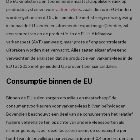
De EU-analisten zien toenemende maatschappelijke kritiek op
productiesystemen voor
varkensvlees
, zoals die nu in EU-landen
worden gehanteerd. Dit, in combinatie met strengere wetgeving
in bepaalde EU-landen en afnemende exportmogelijkheden, zal
een rem zetten op de productie. In de EU is Afrikaanse
varkenspest (AVP) aanwezig, maar grote of ongecontroleerde
uitbraken worden niet verwacht. Alles tegen elkaar afwegend
verwachten de analisten dat de productie van varkensvlees in de
EU tot 2035 met gemiddeld 0,5 procent per jaar zal dalen.
Consumptie binnen de EU
Binnen de EU zullen zorgen om milieu en maatschappij de
consumentvoorkeuren voor varkensvlees blijven beïnvloeden.
Bovendien beschouwt een deel van de consumenten het relatief
hogere vetgehalte ten opzichte van andere vleessoorten als
minder gunstig. Door deze factoren neemt de consumptie per
hoofd van de bevolking naar verwachting met 0,4 procent per jaar