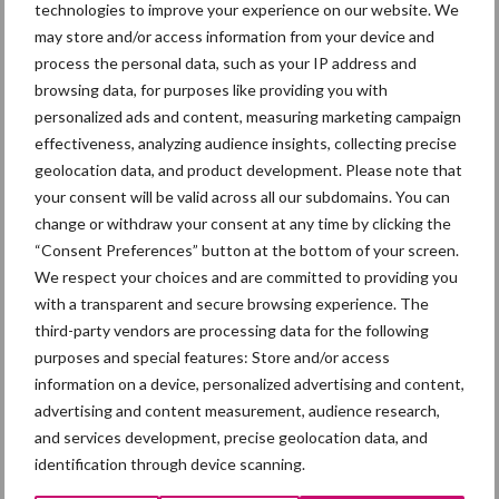
technologies to improve your experience on our website. We
may store and/or access information from your device and
process the personal data, such as your IP address and
browsing data, for purposes like providing you with
Themapagina
personalized ads and content, measuring marketing campaign
effectiveness, analyzing audience insights, collecting precise
geolocation data, and product development. Please note that
Diergezondheid
Fokkerij
Huisvesting
Wet
your consent will be valid across all our subdomains. You can
change or withdraw your consent at any time by clicking the
“Consent Preferences” button at the bottom of your screen.
We respect your choices and are committed to providing you
with a transparent and secure browsing experience. The
Beren
Bigvitaliteit
third-party vendors are processing data for the following
purposes and special features: Store and/or access
information on a device, personalized advertising and content,
advertising and content measurement, audience research,
and services development, precise geolocation data, and
Toon meer
identification through device scanning.