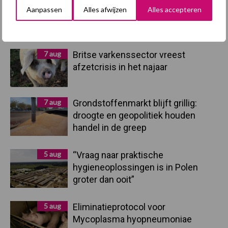
Aanpassen
Alles afwijzen
Alles accepteren
Primaire
Recent nieuws
Partner nieuws
Sidebar
7 aug
Britse varkenssector vreest
afzetcrisis in het najaar
7 aug
Grondstoffenmarkt blijft grillig:
droogte en geopolitiek houden
handel in de greep
5 aug
“Vraag naar praktische
hygieneoplossingen is in Polen
groter dan ooit”
5 aug
Eliminatieprotocol voor
Mycoplasma hyopneumoniae