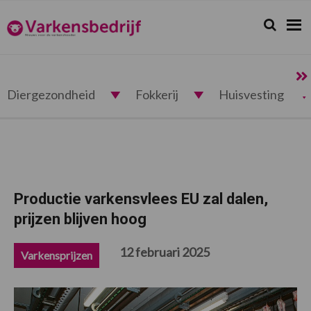
Spring
Door
Spring
Spring
naar
naar
naar
naar
Zoeken...
Zoek
Varkensbedrijf.nl
de
de
de
de
hoofdnavigatie
hoofd
eerste
voettekst
inhoud
sidebar
Diergezondheid
Fokkerij
Huisvesting
Productie varkensvlees EU zal dalen,
prijzen blijven hoog
12 februari 2025
Varkensprijzen