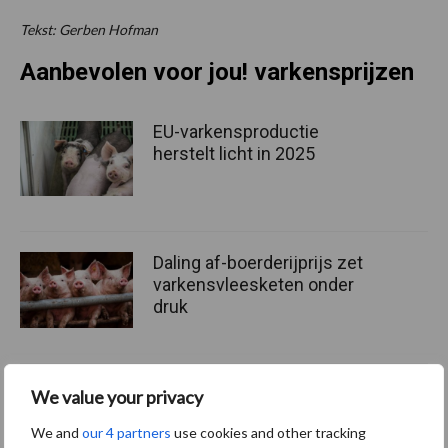
Tekst: Gerben Hofman
Aanbevolen voor jou! varkensprijzen
EU-varkensproductie
herstelt licht in 2025
Daling af-boerderijprijs zet
varkensvleesketen onder
druk
Daling af-boerderijprijs zet
We value your privacy
varkensvleesketen onder
We and
our 4 partners
use cookies and other tracking
druk