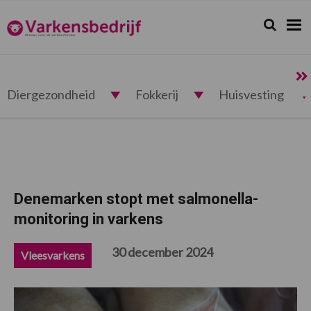
Spring
Door
Spring
Spring
naar
naar
naar
naar
Zoeken...
Zoek
Varkensbedrijf.nl
de
de
de
de
hoofdnavigatie
hoofd
eerste
voettekst
inhoud
sidebar
Diergezondheid
Fokkerij
Huisvesting
Denemarken stopt met salmonella-
monitoring in varkens
30 december 2024
Vleesvarkens