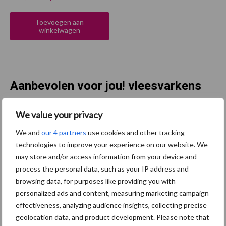
prijs
prijs
was:
is:
Toevoegen aan
€ 192,00.
€ 144,50.
winkelwagen
Aanbevolen voor jou! vleesvarkens
We value your privacy
Saldo
vleesvarkensbedrijven
We and
our 4 partners
use cookies and other tracking
verslechterde verder in het
technologies to improve your experience on our website. We
voorjaar van 2026
may store and/or access information from your device and
process the personal data, such as your IP address and
browsing data, for purposes like providing you with
Brazilië vestigt exportrecord
personalized ads and content, measuring marketing campaign
voor varkensvlees in mei
effectiveness, analyzing audience insights, collecting precise
geolocation data, and product development. Please note that