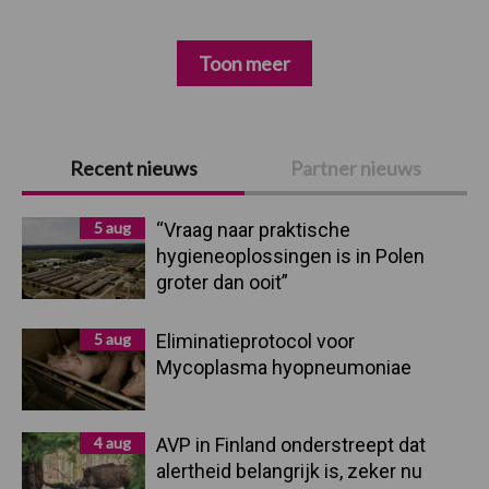
Toon meer
Primaire
Recent nieuws
Partner nieuws
Sidebar
5 aug
“Vraag naar praktische
hygieneoplossingen is in Polen
groter dan ooit”
5 aug
Eliminatieprotocol voor
Mycoplasma hyopneumoniae
4 aug
AVP in Finland onderstreept dat
alertheid belangrijk is, zeker nu