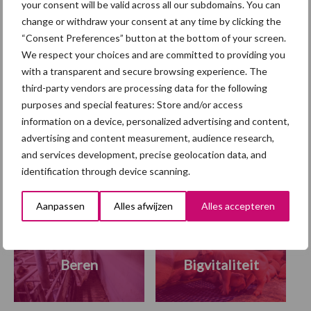
your consent will be valid across all our subdomains. You can
change or withdraw your consent at any time by clicking the
OECD en FAO:
“Consent Preferences” button at the bottom of your screen.
varkensvleesconsumptie
We respect your choices and are committed to providing you
blijft groeien, maar vooral
with a transparent and secure browsing experience. The
buiten Europa
third-party vendors are processing data for the following
purposes and special features: Store and/or access
information on a device, personalized advertising and content,
advertising and content measurement, audience research,
Themapagina
and services development, precise geolocation data, and
identification through device scanning.
Diergezondheid
Fokkerij
Huisvesting
Wet
Aanpassen
Alles afwijzen
Alles accepteren
Beren
Bigvitaliteit