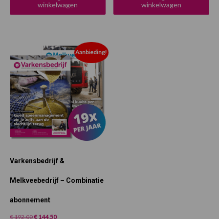
winkelwagen
winkelwagen
Aanbieding!
Varkensbedrijf &
Melkveebedrijf – Combinatie
abonnement
Oorspronkelijke
Huidige
€
192,00
€
144,50