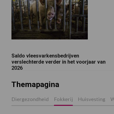
Saldo vleesvarkensbedrijven
verslechterde verder in het voorjaar van
2026
Themapagina
Diergezondheid
Fokkerij
Huisvesting
W