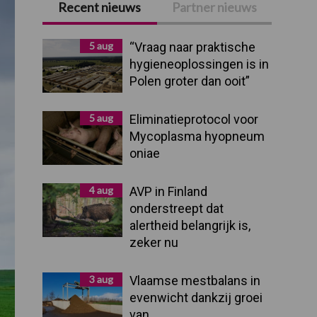
Recent nieuws
Partner nieuws
Primaire
Sidebar
5 aug
“Vraag naar praktische
hygieneoplossingen is in
Polen groter dan ooit”
5 aug
Eliminatieprotocol voor
Mycoplasma hyopneum
oniae
4 aug
AVP in Finland
onderstreept dat
alertheid belangrijk is,
zeker nu
3 aug
Vlaamse mestbalans in
evenwicht dankzij groei
van