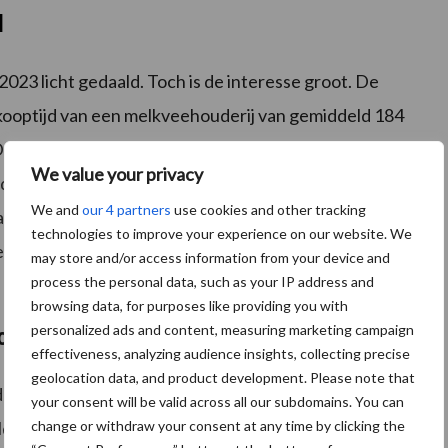
d
023 licht gedaald. Toch is de interesse groot. De
rkooptijd van een melkveehouderij van gemiddeld 184
 De gemiddelde bedrijfsgrootte van een verkochte
We value your privacy
rdhoogte van 38,3 hectare, constateert de NVM.
We and
our 4 partners
use cookies and other tracking
ies staan echter langer te koop. Extra regelgeving,
technologies to improve your experience on our website. We
n tot hogere kosten en druk op het rendement. Dit
may store and/or access information from your device and
process the personal data, such as your IP address and
browsing data, for purposes like providing you with
personalized ads and content, measuring marketing campaign
cht
effectiveness, analyzing audience insights, collecting precise
geolocation data, and product development. Please note that
ij is het aantal te koop gezette bedrijven beperkt. In
your consent will be valid across all our subdomains. You can
change or withdraw your consent at any time by clicking the
30 bedrijven in de afgelopen tien jaar. Bedrijven die