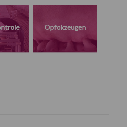
ntrole
Opfokzeugen