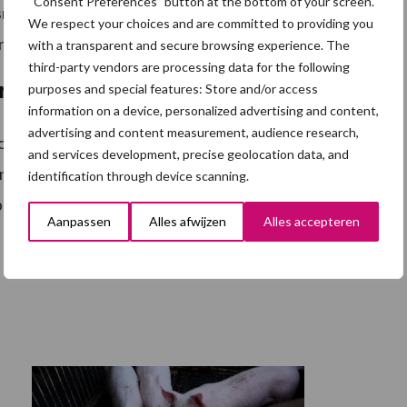
“Consent Preferences” button at the bottom of your screen.
geling van de overheid zijn niet op de vrije markt
We respect your choices and are committed to providing you
n bodem in de markt.
with a transparent and secure browsing experience. The
third-party vendors are processing data for the following
erhouderijen missen armslag
purposes and special features: Store and/or access
information on a device, personalized advertising and content,
advertising and content measurement, audience research,
eite voldoen aan de overheidsmaatregelen als gevolg
and services development, precise geolocation data, and
jn noodzakelijk maar de armslag of het perspectief
identification through device scanning.
regelingen van de overheid een mogelijke oplossing
Aanpassen
Alles afwijzen
Alles accepteren