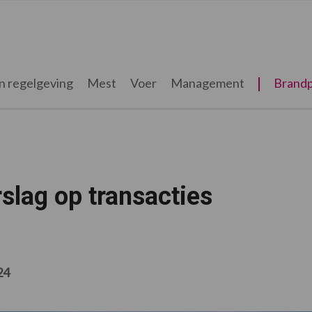
n regelgeving
Mest
Voer
Management
Brandp
slag op transacties
24