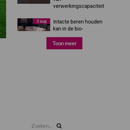
verwerkingscapaciteit
3 aug
Intacte beren houden
kan in de bio-
varkenshouderij, maar
dan moet alles kloppen
Toon meer
Zoeken...
Zoek