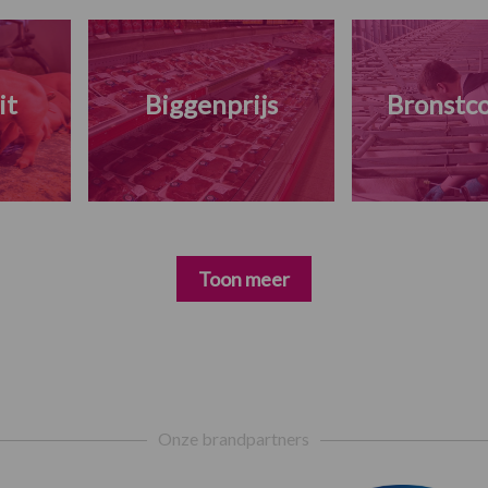
it
Biggenprijs
Bronstco
Toon meer
Onze brandpartners