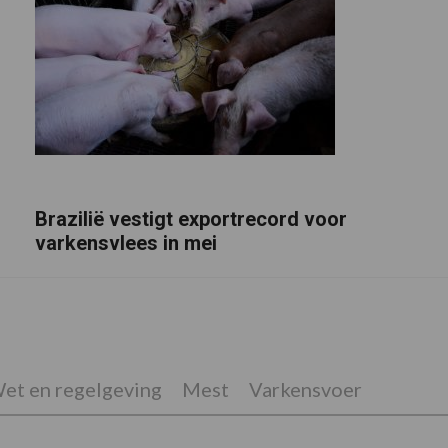
Brazilië vestigt exportrecord voor
varkensvlees in mei
et en regelgeving
Mest
Varkensvoer