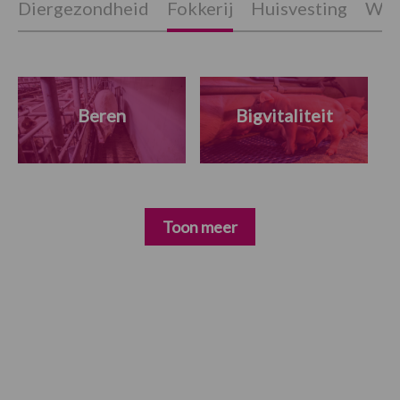
Diergezondheid
Fokkerij
Huisvesting
Wet
Beren
Bigvitaliteit
Toon meer
Primaire
Sidebar