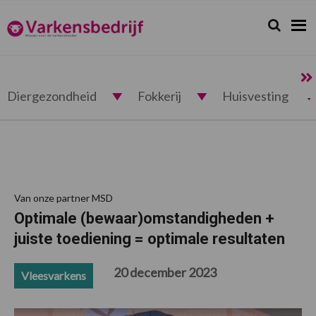
Spring
Door
Spring
Spring
naar
naar
naar
naar
Zoeken...
Zoek
Varkensbedrijf.nl
de
de
de
de
hoofdnavigatie
hoofd
eerste
voettekst
inhoud
sidebar
Diergezondheid
Fokkerij
Huisvesting
Van onze partner MSD
Optimale (bewaar)omstandigheden +
juiste toediening = optimale resultaten
20 december 2023
Vleesvarkens