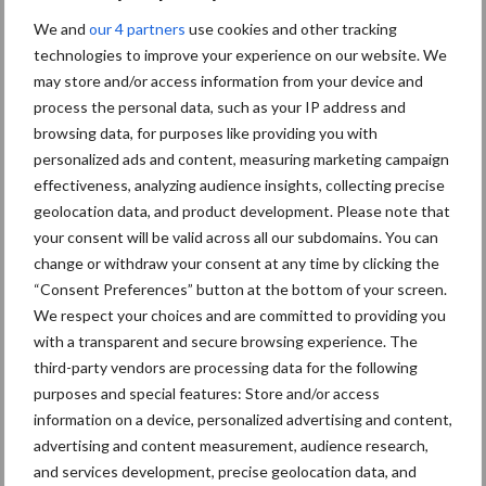
Het levert minder stress op en er worden minder entreacties
We and
our 4 partners
use cookies and other tracking
technologies to improve your experience on our website. We
waargenomen.
may store and/or access information from your device and
Zit de klus erop, maak de spuit (of het IDAL apparaat) dan grondig
process the personal data, such as your IP address and
schoon en droog (nooit opbergen met vaccinatievloeistof er nog
browsing data, for purposes like providing you with
in!). Uiteraard werkt u ook uw administratie en voorraad bij. Ook
personalized ads and content, measuring marketing campaign
een goede evaluatie is belangrijk: hoe is de vaccinatieronde
effectiveness, analyzing audience insights, collecting precise
geolocation data, and product development. Please note that
verlopen? Zijn er dieren gemist? Of juist dubbel gevaccineerd?
your consent will be valid across all our subdomains. You can
Wat zou u voor een volgende keer anders kunnen doen om het
change or withdraw your consent at any time by clicking the
proces nog verder te verbeteren? Houd dus niet alleen altijd uw
“Consent Preferences” button at the bottom of your screen.
naalden, maar ook uzelf scherp!
We respect your choices and are committed to providing you
with a transparent and secure browsing experience. The
BNL-NON-230700028
third-party vendors are processing data for the following
Aanbevolen voor jou! vleesvarkens
purposes and special features: Store and/or access
information on a device, personalized advertising and content,
advertising and content measurement, audience research,
Van onze partner MSD
and services development, precise geolocation data, and
Verbeteringen naaldloze