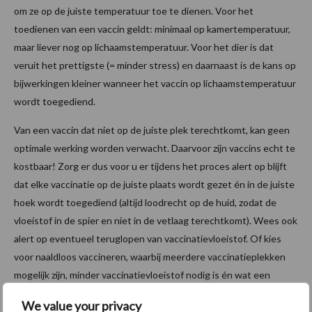
om ze op de juiste temperatuur toe te dienen. Voor het
toedienen van een vaccin geldt: minimaal op kamertemperatuur,
maar liever nog op lichaamstemperatuur. Voor het dier is dat
veruit het prettigste (= minder stress) en daarnaast is de kans op
bijwerkingen kleiner wanneer het vaccin op lichaamstemperatuur
wordt toegediend.
Van een vaccin dat niet op de juiste plek terechtkomt, kan geen
optimale werking worden verwacht. Daarvoor zijn vaccins echt te
kostbaar! Zorg er dus voor u er tijdens het proces alert op blijft
dat elke vaccinatie op de juiste plaats wordt gezet én in de juiste
hoek wordt toegediend (altijd loodrecht op de huid, zodat de
vloeistof in de spier en niet in de vetlaag terechtkomt). Wees ook
alert op eventueel teruglopen van vaccinatievloeistof. Of kies
voor naaldloos vaccineren, waarbij meerdere vaccinatieplekken
mogelijk zijn, minder vaccinatievloeistof nodig is én wat een
snellere en effectievere immuunrespons oplevert. Behalve
We value your privacy
effectiever, is naaldloos vaccineren ook prettiger voor het dier.