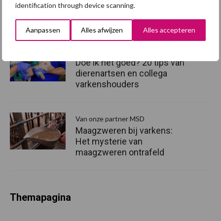
identification through device scanning.
vaccinatie in kaart
Aanpassen
Alles afwijzen
Alles accepteren
Van onze partner MSD
Doe ik het goed? 20 tips van
dierenartsen en collega
varkenshouders
Van onze partner MSD
Maagzweren bij varkens:
Het mysterie van
maagzweren ontrafeld
Themapagina