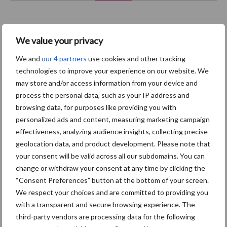
We value your privacy
Beren
Bigvitaliteit
We and
our 4 partners
use cookies and other tracking
technologies to improve your experience on our website. We
may store and/or access information from your device and
process the personal data, such as your IP address and
browsing data, for purposes like providing you with
Toon meer
personalized ads and content, measuring marketing campaign
effectiveness, analyzing audience insights, collecting precise
geolocation data, and product development. Please note that
Primaire
your consent will be valid across all our subdomains. You can
Recent nieuws
Partner nieuws
change or withdraw your consent at any time by clicking the
Sidebar
“Consent Preferences” button at the bottom of your screen.
7 aug
Britse varkenssector vreest
We respect your choices and are committed to providing you
afzetcrisis in het najaar
with a transparent and secure browsing experience. The
third-party vendors are processing data for the following