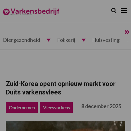
Spring
Door
Spring
Spring
naar
naar
naar
naar
Zoeken...
Zoek
Varkensbedrijf.nl
de
de
de
de
hoofdnavigatie
hoofd
eerste
voettekst
inhoud
sidebar
Diergezondheid
Fokkerij
Huisvesting
Zuid-Korea opent opnieuw markt voor
Duits varkensvlees
8 december 2025
Ondernemen
Vleesvarkens