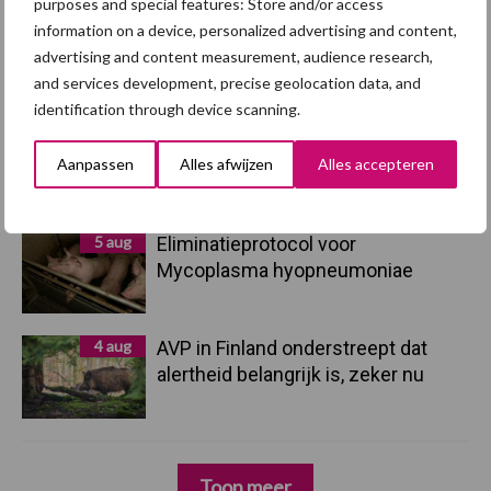
purposes and special features: Store and/or access
7 aug
Grondstoffenmarkt blijft grillig:
information on a device, personalized advertising and content,
droogte en geopolitiek houden
advertising and content measurement, audience research,
handel in de greep
and services development, precise geolocation data, and
identification through device scanning.
5 aug
“Vraag naar praktische
hygieneoplossingen is in Polen
Aanpassen
Alles afwijzen
Alles accepteren
groter dan ooit”
5 aug
Eliminatieprotocol voor
Mycoplasma hyopneumoniae
4 aug
AVP in Finland onderstreept dat
alertheid belangrijk is, zeker nu
Toon meer