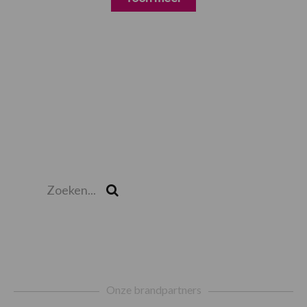
Zoeken...
Zoek
Footer
Onze brandpartners