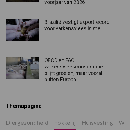
voorjaar van 2026
Brazilië vestigt exportrecord
voor varkensvlees in mei
OECD en FAO:
varkensvleesconsumptie
blijft groeien, maar vooral
buiten Europa
Themapagina
Diergezondheid
Fokkerij
Huisvesting
Wet