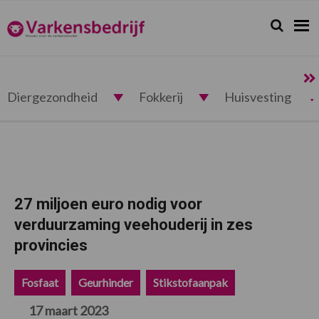
Spring
Door
Spring
Spring
naar
naar
naar
naar
Zoeken...
Zoek
Varkensbedrijf.nl
de
de
de
de
hoofdnavigatie
hoofd
eerste
voettekst
inhoud
sidebar
Diergezondheid
Fokkerij
Huisvesting
27 miljoen euro nodig voor
verduurzaming veehouderij in zes
provincies
Fosfaat
Geurhinder
Stikstofaanpak
17 maart 2023