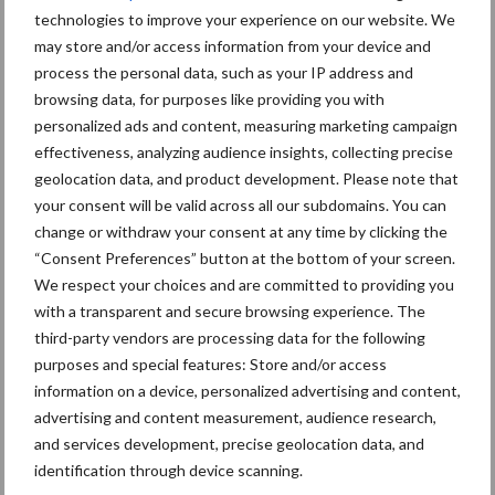
verminderen. Bovendien spoelen mineralen op de zandgronden
technologies to improve your experience on our website. We
gemakkelijker uit de bodem. Om perspectief te houden voor de
may store and/or access information from your device and
landbouw zijn hiervoor snel duurzame oplossingen nodig.
process the personal data, such as your IP address and
browsing data, for purposes like providing you with
Bron:
Provincie Gelderland
personalized ads and content, measuring marketing campaign
effectiveness, analyzing audience insights, collecting precise
Aanbevolen voor jou! stikstofaanpak
geolocation data, and product development. Please note that
your consent will be valid across all our subdomains. You can
Algemene Rekenkamer:
change or withdraw your consent at any time by clicking the
stalemissies 18 procent
“Consent Preferences” button at the bottom of your screen.
lager, helft daling door
We respect your choices and are committed to providing you
stoppersregelingen
with a transparent and secure browsing experience. The
third-party vendors are processing data for the following
purposes and special features: Store and/or access
Kabinet maakt nieuwe
information on a device, personalized advertising and content,
stikstofaanpak bekend en
advertising and content measurement, audience research,
voert ammoniaknorm in
and services development, precise geolocation data, and
identification through device scanning.