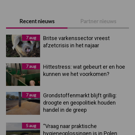
Primaire
Recent nieuws
Partner nieuws
Sidebar
7 aug
Britse varkenssector vreest
afzetcrisis in het najaar
7 aug
Hittestress: wat gebeurt er en hoe
kunnen we het voorkomen?
7 aug
Grondstoffenmarkt blijft grillig:
droogte en geopolitiek houden
handel in de greep
5 aug
“Vraag naar praktische
hygieneoplossingen is in Polen