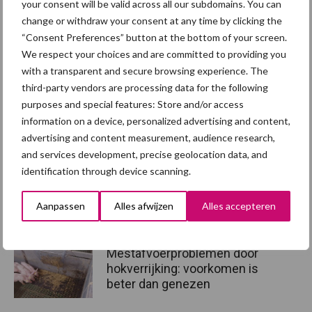
your consent will be valid across all our subdomains. You can
De checklist hokverrijking: praktisch hulpmiddel in de stal
change or withdraw your consent at any time by clicking the
“Consent Preferences” button at the bottom of your screen.
Tekst: Gerben Hofman
We respect your choices and are committed to providing you
with a transparent and secure browsing experience. The
Beeld: WUR
third-party vendors are processing data for the following
Aanbevolen voor jou!
purposes and special features: Store and/or access
afleidingsmateriaal varkens
information on a device, personalized advertising and content,
advertising and content measurement, audience research,
and services development, precise geolocation data, and
Hokverrijking: waarom niet
identification through device scanning.
gewoon een lijst met
toegestane producten?
Aanpassen
Alles afwijzen
Alles accepteren
Mestafvoerproblemen door
hokverrijking: voorkomen is
beter dan genezen