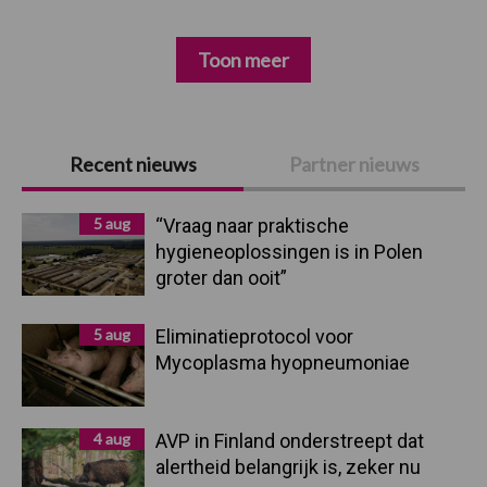
Toon meer
Primaire
Recent nieuws
Partner nieuws
Sidebar
5 aug
“Vraag naar praktische
hygieneoplossingen is in Polen
groter dan ooit”
5 aug
Eliminatieprotocol voor
Mycoplasma hyopneumoniae
4 aug
AVP in Finland onderstreept dat
alertheid belangrijk is, zeker nu