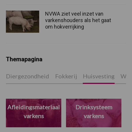
NVWA ziet veel inzet van
varkenshouders als het gaat
om hokverrijking
Themapagina
Diergezondheid
Fokkerij
Huisvesting
Wet
Afleidingsmateriaal
Drinksysteem
varkens
varkens