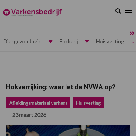
Spring
Door
Spring
Spring
naar
naar
naar
naar
Zoeken...
Zoek
Varkensbedrijf.nl
de
de
de
de
hoofdnavigatie
hoofd
eerste
voettekst
inhoud
sidebar
Diergezondheid
Fokkerij
Huisvesting
Hokverrijking: waar let de NVWA op?
Afleidingsmateriaal varkens
Huisvesting
23 maart 2026