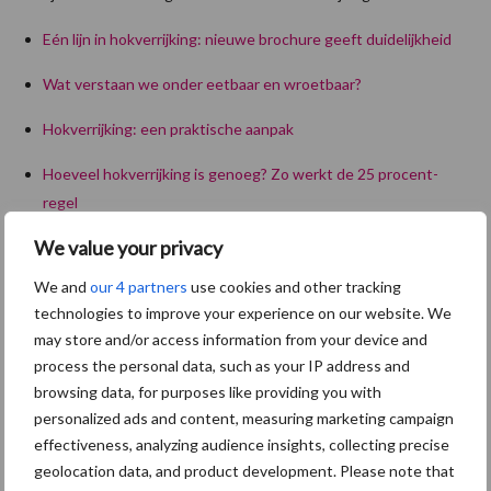
Eén lijn in hokverrijking: nieuwe brochure geeft duidelijkheid
Wat verstaan we onder eetbaar en wroetbaar?
Hokverrijking: een praktische aanpak
Hoeveel hokverrijking is genoeg? Zo werkt de 25 procent-
regel
We value your privacy
Nestbouwmateriaal voor zeugen: uiting van natuurlijk gedrag
rondom het werpen
We and
our 4 partners
use cookies and other tracking
technologies to improve your experience on our website. We
Praktijktips van Anita Hoofs: “het varken vertelt of
may store and/or access information from your device and
hokverrijking werkt”
process the personal data, such as your IP address and
browsing data, for purposes like providing you with
Hokverrijking: niet alleen omdat het moet, maar omdat het ook
personalized ads and content, measuring marketing campaign
wat oplevert
effectiveness, analyzing audience insights, collecting precise
Extra hokverrijking als vangnet bij problemen
geolocation data, and product development. Please note that