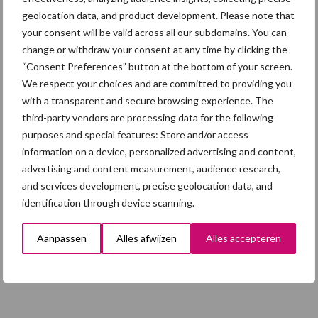
geolocation data, and product development. Please note that
5 aug
“Vraag naar praktische
your consent will be valid across all our subdomains. You can
hygieneoplossingen is in Polen
change or withdraw your consent at any time by clicking the
groter dan ooit”
“Consent Preferences” button at the bottom of your screen.
We respect your choices and are committed to providing you
with a transparent and secure browsing experience. The
5 aug
Eliminatieprotocol voor
third-party vendors are processing data for the following
Mycoplasma hyopneumoniae
purposes and special features: Store and/or access
information on a device, personalized advertising and content,
advertising and content measurement, audience research,
4 aug
AVP in Finland onderstreept dat
and services development, precise geolocation data, and
alertheid belangrijk is, zeker nu
identification through device scanning.
Aanpassen
Alles afwijzen
Alles accepteren
Toon meer