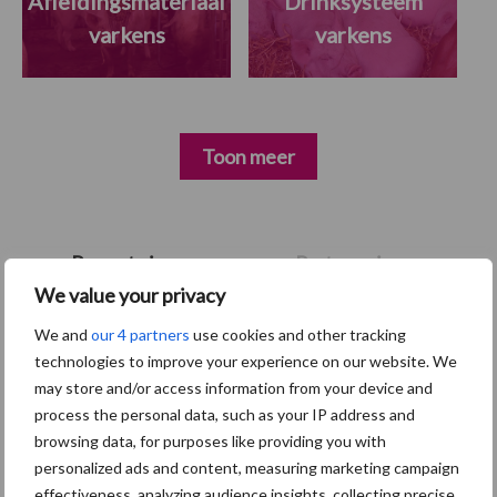
Afleidingsmateriaal
Drinksysteem
varkens
varkens
Toon meer
Primaire
Recent nieuws
Partner nieuws
Sidebar
We value your privacy
7 aug
Britse varkenssector vreest
We and
our 4 partners
use cookies and other tracking
afzetcrisis in het najaar
technologies to improve your experience on our website. We
may store and/or access information from your device and
process the personal data, such as your IP address and
7 aug
Grondstoffenmarkt blijft grillig:
browsing data, for purposes like providing you with
droogte en geopolitiek houden
personalized ads and content, measuring marketing campaign
handel in de greep
effectiveness, analyzing audience insights, collecting precise