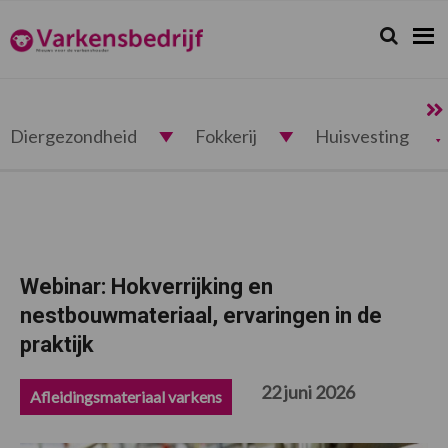
Spring
Door
Spring
Spring
naar
naar
naar
naar
Zoeken...
Zoek
Varkensbedrijf.nl
de
de
de
de
hoofdnavigatie
hoofd
eerste
voettekst
inhoud
sidebar
Diergezondheid
Fokkerij
Huisvesting
Webinar: Hokverrijking en
nestbouwmateriaal, ervaringen in de
praktijk
22 juni 2026
Afleidingsmateriaal varkens