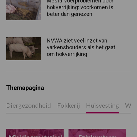
Mestafvoerproblemen door
hokverrijking: voorkomen is
beter dan genezen
NVWA ziet veel inzet van
varkenshouders als het gaat
om hokverrijking
Themapagina
Diergezondheid
Fokkerij
Huisvesting
Wet