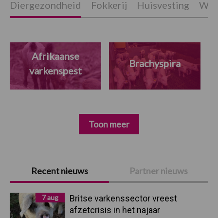
Diergezondheid
Fokkerij
Huisvesting
Wet
Afrikaanse
Brachyspira
varkenspest
Toon meer
Primaire
Recent nieuws
Partner nieuws
Sidebar
7 aug
Britse varkenssector vreest
afzetcrisis in het najaar