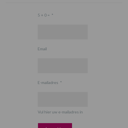
5 + 0 =
*
Email
E-mailadres
*
Vul hier uw e-mailadres in