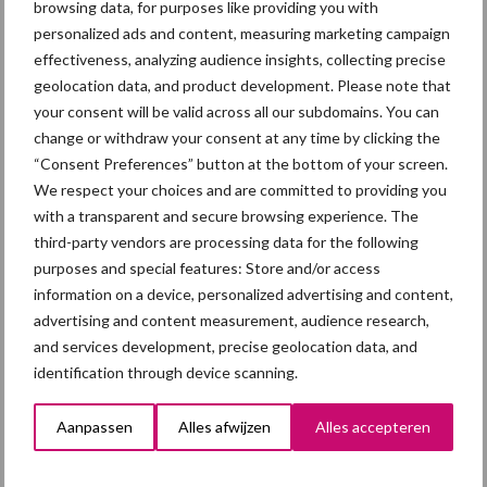
browsing data, for purposes like providing you with
Friesland (9 %). Deze provincies kennen dan ook weinig
personalized ads and content, measuring marketing campaign
glastuinbouw.
effectiveness, analyzing audience insights, collecting precise
geolocation data, and product development. Please note that
your consent will be valid across all our subdomains. You can
change or withdraw your consent at any time by clicking the
“Consent Preferences” button at the bottom of your screen.
We respect your choices and are committed to providing you
with a transparent and secure browsing experience. The
third-party vendors are processing data for the following
purposes and special features: Store and/or access
information on a device, personalized advertising and content,
advertising and content measurement, audience research,
and services development, precise geolocation data, and
identification through device scanning.
Bron:
Compendium voor de Leefomgeving
Aanpassen
Alles afwijzen
Alles accepteren
Aanbevolen voor jou!