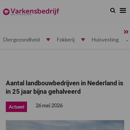
Spring
Door
Spring
Spring
naar
naar
naar
naar
Zoeken...
Zoek
Varkensbedrijf.nl
de
de
de
de
hoofdnavigatie
hoofd
eerste
voettekst
inhoud
sidebar
Diergezondheid
Fokkerij
Huisvesting
Aantal landbouwbedrijven in Nederland is
in 25 jaar bijna gehalveerd
26 mei 2026
Actueel