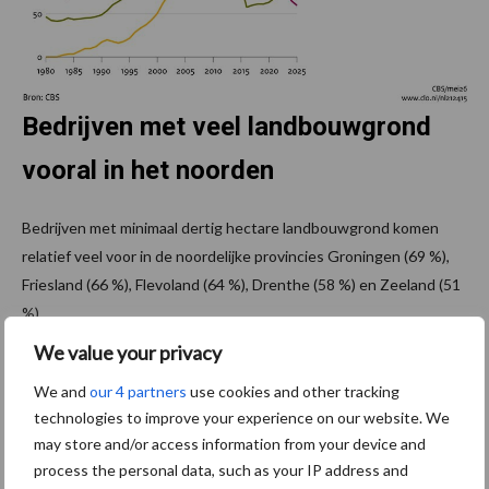
Bedrijven met veel landbouwgrond
vooral in het noorden
Bedrijven met minimaal dertig hectare landbouwgrond komen
relatief veel voor in de noordelijke provincies Groningen (69 %),
Friesland (66 %), Flevoland (64 %), Drenthe (58 %) en Zeeland (51
%).
We value your privacy
In Zuid-Holland is ruim een derde (35 procent) van de bedrijven
kleiner dan vijf hectare. Een deel van deze bedrijven bestaat uit
We and
our 4 partners
use cookies and other tracking
glastuinbouwbedrijven, die met relatief weinig cultuurgrond toe
technologies to improve your experience on our website. We
kunnen. Bedrijven met minder dan vijf hectare cultuurgrond
may store and/or access information from your device and
process the personal data, such as your IP address and
komen weinig voor in Flevoland (6 %), Groningen (8 %) en