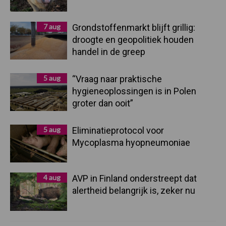
7 aug
Grondstoffenmarkt blijft grillig:
droogte en geopolitiek houden
handel in de greep
5 aug
“Vraag naar praktische
hygieneoplossingen is in Polen
groter dan ooit”
5 aug
Eliminatieprotocol voor
Mycoplasma hyopneumoniae
4 aug
AVP in Finland onderstreept dat
alertheid belangrijk is, zeker nu