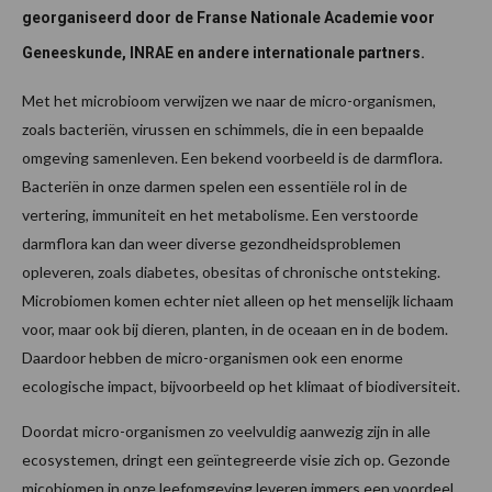
georganiseerd door de Franse Nationale Academie voor
Geneeskunde, INRAE en andere internationale partners.
Met het microbioom verwijzen we naar de micro-organismen,
zoals bacteriën, virussen en schimmels, die in een bepaalde
omgeving samenleven. Een bekend voorbeeld is de darmflora.
Bacteriën in onze darmen spelen een essentiële rol in de
vertering, immuniteit en het metabolisme. Een verstoorde
darmflora kan dan weer diverse gezondheidsproblemen
opleveren, zoals diabetes, obesitas of chronische ontsteking.
Microbiomen komen echter niet alleen op het menselijk lichaam
voor, maar ook bij dieren, planten, in de oceaan en in de bodem.
Daardoor hebben de micro-organismen ook een enorme
ecologische impact, bijvoorbeeld op het klimaat of biodiversiteit.
Doordat micro-organismen zo veelvuldig aanwezig zijn in alle
ecosystemen, dringt een geïntegreerde visie zich op. Gezonde
micobiomen in onze leefomgeving leveren immers een voordeel