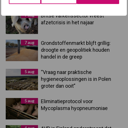
Sidebar
7 aug
Britse varkenssector vreest
afzetcrisis in het najaar
7 aug
Grondstoffenmarkt blijft grillig:
droogte en geopolitiek houden
handel in de greep
5 aug
“Vraag naar praktische
hygieneoplossingen is in Polen
groter dan ooit”
5 aug
Eliminatieprotocol voor
Mycoplasma hyopneumoniae
4 aug