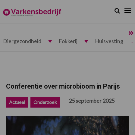
Spring
Door
Spring
Spring
naar
naar
naar
naar
Zoeken...
Zoek
Varkensbedrijf.nl
de
de
de
de
hoofdnavigatie
hoofd
eerste
voettekst
inhoud
sidebar
Diergezondheid
Fokkerij
Huisvesting
Conferentie over microbioom in Parijs
25 september 2025
Actueel
Onderzoek