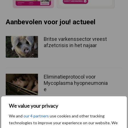
Aanbevolen voor jou! actueel
Britse varkenssector vreest
afzetcrisis in het najaar
Eliminatieprotocol voor
Mycoplasma hyopneumonia
e
We value your privacy
AVP in Finland onderstreept
We and
our 4 partners
use cookies and other tracking
dat alertheid belangrijk is,
technologies to improve your experience on our website. We
zeker nu