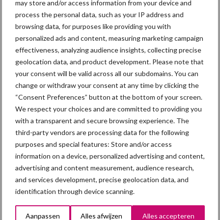
may store and/or access information from your device and
process the personal data, such as your IP address and
browsing data, for purposes like providing you with
personalized ads and content, measuring marketing campaign
effectiveness, analyzing audience insights, collecting precise
Diergezondheid
Fokkerij
Huisvesting
Wet
geolocation data, and product development. Please note that
your consent will be valid across all our subdomains. You can
change or withdraw your consent at any time by clicking the
“Consent Preferences” button at the bottom of your screen.
Afrikaanse
We respect your choices and are committed to providing you
Brachyspira
varkenspest
with a transparent and secure browsing experience. The
third-party vendors are processing data for the following
purposes and special features: Store and/or access
information on a device, personalized advertising and content,
advertising and content measurement, audience research,
Toon meer
and services development, precise geolocation data, and
identification through device scanning.
Primaire
Aanpassen
Alles afwijzen
Alles accepteren
Recent nieuws
Partner nieuws