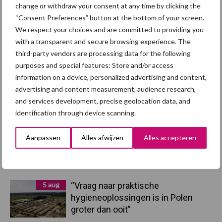
change or withdraw your consent at any time by clicking the
Toon meer
“Consent Preferences” button at the bottom of your screen.
We respect your choices and are committed to providing you
with a transparent and secure browsing experience. The
Primaire
third-party vendors are processing data for the following
Recent nieuws
Partner nieuws
purposes and special features: Store and/or access
Sidebar
information on a device, personalized advertising and content,
7 aug
Britse varkenssector vreest
advertising and content measurement, audience research,
afzetcrisis in het najaar
and services development, precise geolocation data, and
identification through device scanning.
7 aug
Grondstoffenmarkt blijft grillig:
Aanpassen
Alles afwijzen
Alles accepteren
droogte en geopolitiek houden
handel in de greep
5 aug
“Vraag naar praktische
hygieneoplossingen is in Polen
groter dan ooit”