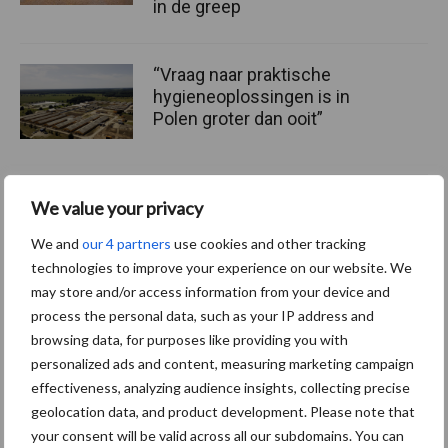
in de greep
“Vraag naar praktische
hygieneoplossingen is in
Polen groter dan ooit”
We value your privacy
Diergezondheid
Fokkerij
Huisvesting
Wet
We and
our 4 partners
use cookies and other tracking
technologies to improve your experience on our website. We
may store and/or access information from your device and
process the personal data, such as your IP address and
Afrikaanse
browsing data, for purposes like providing you with
Brachyspira
varkenspest
personalized ads and content, measuring marketing campaign
effectiveness, analyzing audience insights, collecting precise
geolocation data, and product development. Please note that
your consent will be valid across all our subdomains. You can