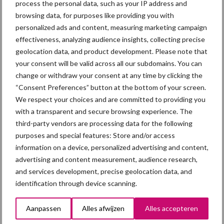
process the personal data, such as your IP address and
een lichte stijging zien. De gemiddelde prijs is in het najaar, vooral
browsing data, for purposes like providing you with
in november, iets hoger. De retail heeft een eigen prijsbeleid dat
personalized ads and content, measuring marketing campaign
beperkt beïnvloed wordt door de inkoopprijs. Het prijsniveau bij
effectiveness, analyzing audience insights, collecting precise
concurrenten, promotieacties en de rol van vlees in het totale
geolocation data, and product development. Please note that
productassortiment van supermarkten spelen ook een rol.
your consent will be valid across all our subdomains. You can
Prijsbewegingen van de industrie (producentenprijs) en boeren
change or withdraw your consent at any time by clicking the
(af boerderij) vertonen daarom nauwelijks samenhang met de
“Consent Preferences” button at the bottom of your screen.
consumentenprijs. Voor de handel tussen de slachterijen en
We respect your choices and are committed to providing you
supermarkten worden jaarcontracten gebruikt. Daarbinnen vindt
with a transparent and secure browsing experience. The
per vier weken overleg plaats over reclameacties. Afhankelijk van
third-party vendors are processing data for the following
onder andere het weer vinden dagelijks correcties plaats op de
purposes and special features: Store and/or access
bestelde volumes. Slachterijen geven de prijsbewegingen op hun
information on a device, personalized advertising and content,
advertising and content measurement, audience research,
afzetmarkt door aan de varkenshouders. De markten voor
and services development, precise geolocation data, and
varkens en varkensvlees in Noordwest-Europa zijn nauw met
identification through device scanning.
elkaar verweven. De prijsvorming is vrij. Door de seizoenseffecten
in de afzet op detailhandelsniveau schommelen ook de wekelijkse
Aanpassen
Alles afwijzen
Alles accepteren
slachterij- en handelsnoteringen of opbrengsten van