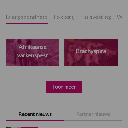
Diergezondheid
Fokkerij
Huisvesting
Wet
Afrikaanse
Brachyspira
varkenspest
Toon meer
Primaire
Recent nieuws
Partner nieuws
Sidebar