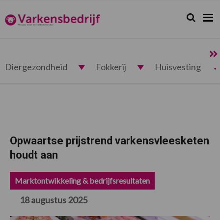
Spring
Door
Spring
Spring
naar
naar
naar
naar
Zoeken...
Zoek
Varkensbedrijf.nl
de
de
de
de
hoofdnavigatie
hoofd
eerste
voettekst
inhoud
sidebar
Diergezondheid
Fokkerij
Huisvesting
Opwaartse prijstrend varkensvleesketen
houdt aan
Marktontwikkeling & bedrijfsresultaten
18 augustus 2025