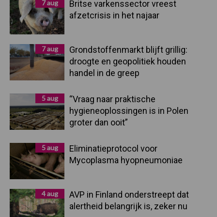
7 aug
Britse varkenssector vreest
afzetcrisis in het najaar
7 aug
Grondstoffenmarkt blijft grillig:
droogte en geopolitiek houden
handel in de greep
5 aug
“Vraag naar praktische
hygieneoplossingen is in Polen
groter dan ooit”
5 aug
Eliminatieprotocol voor
Mycoplasma hyopneumoniae
4 aug
AVP in Finland onderstreept dat
alertheid belangrijk is, zeker nu