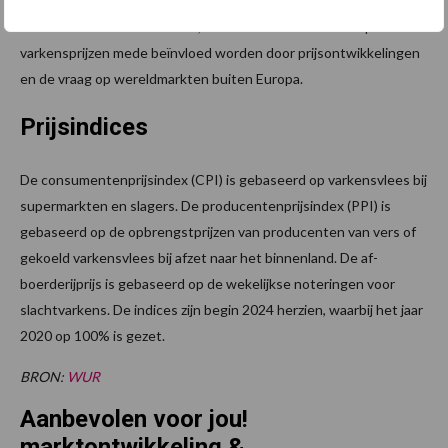
vleesvarkens. De EU heeft een zelfvoorzieningsgraad in
varkensvlees van circa 125%, wat betekent dat de Europese
varkensprijzen mede beïnvloed worden door prijsontwikkelingen
en de vraag op wereldmarkten buiten Europa.
Prijsindices
De consumentenprijsindex (CPI) is gebaseerd op varkensvlees bij
supermarkten en slagers. De producentenprijsindex (PPI) is
gebaseerd op de opbrengstprijzen van producenten van vers of
gekoeld varkensvlees bij afzet naar het binnenland. De af-
boerderijprijs is gebaseerd op de wekelijkse noteringen voor
slachtvarkens. De indices zijn begin 2024 herzien, waarbij het jaar
2020 op 100% is gezet.
BRON:
WUR
Aanbevolen voor jou!
marktontwikkeling &