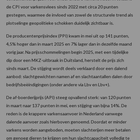
de CPI voor varkensvlees sinds 2022 met circa 20 punten
gestegen, waarmee de invloed van zowel de structurele trend als
plotselinge geopolitieke schokken duidelijk zichtbaar is.
De producentenprijsindex (PPI) kwam in mei uit op 141 punten,
4,5% hoger dan in maart 2025 en 7% lager dan in dezelfde maand
vorig jaar. Na prijsschommelingen begin 2025, met een tijdelijke
dip door een MKZ-uitbraak in Duitsland, herstelt de prijs zich
sinds maart. De stijging wordt deels verklaard door een dalend
aanbod: slachtgewichten namen af en slachtaantallen dalen door
bedrijfsbeëindigingen (onder andere via Lbv en Lbv+).
De af-boerderijprijs (API) steeg opvallend sterk: van 120 punten
in maart naar 137 punten in mei, een stijging van bijna 14%. De
reden is de krappere varkensaanvoer in Nederland vanwege
dalende aanvoer zoals hierboven genoemd. Doordat er minder
varkens worden aangeboden, moeten slachterijen meer betalen
om genoeg dieren te krijgen om hun slachtcapaciteit volledig te