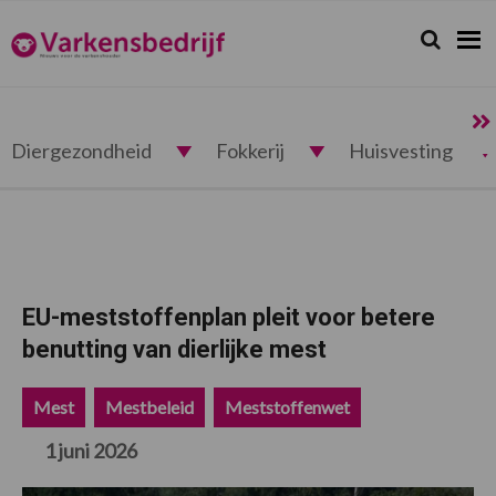
Spring
Door
Spring
Spring
naar
naar
naar
naar
Zoeken...
Zoek
Varkensbedrijf.nl
de
de
de
de
hoofdnavigatie
hoofd
eerste
voettekst
inhoud
sidebar
Diergezondheid
Fokkerij
Huisvesting
EU-meststoffenplan pleit voor betere
benutting van dierlijke mest
Mest
Mestbeleid
Meststoffenwet
1 juni 2026