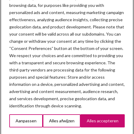
stikstofpakket voor de
browsing data, for purposes like providing you with
varkenshouderij?
personalized ads and content, measuring marketing campaign
effectiveness, analyzing audience insights, collecting precise
geolocation data, and product development. Please note that
your consent will be valid across all our subdomains. You can
Biologisch aanzuren van
change or withdraw your consent at any time by clicking the
mest veelbelovende
“Consent Preferences” button at the bottom of your screen.
techniek, maar er zijn
We respect your choices and are committed to providing you
aandachtspunten
with a transparent and secure browsing experience. The
third-party vendors are processing data for the following
purposes and special features: Store and/or access
Brussel geeft definitief
information on a device, personalized advertising and content,
groen licht voor renure
advertising and content measurement, audience research,
and services development, precise geolocation data, and
identification through device scanning.
Aanpassen
Alles afwijzen
Alles accepteren
Themapagina