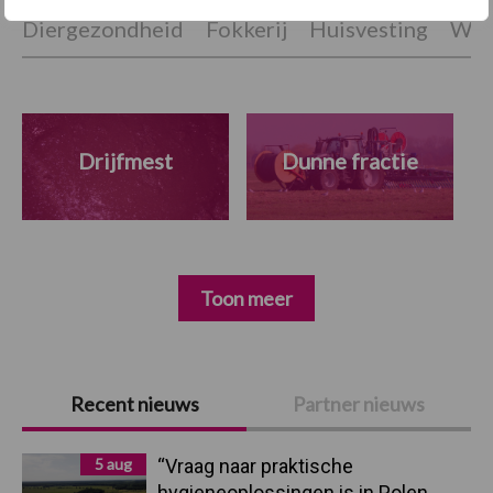
Diergezondheid
Fokkerij
Huisvesting
Wet
Drijfmest
Dunne fractie
Toon meer
Primaire
Recent nieuws
Partner nieuws
Sidebar
5 aug
“Vraag naar praktische
hygieneoplossingen is in Polen