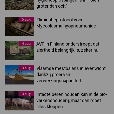
groter dan ooit”
5 aug
Eliminatieprotocol voor
Mycoplasma hyopneumoniae
4 aug
AVP in Finland onderstreept dat
alertheid belangrijk is, zeker nu
3 aug
Vlaamse mestbalans in evenwicht
dankzij groei van
verwerkingscapaciteit
3 aug
Intacte beren houden kan in de bio-
varkenshouderij, maar dan moet
alles kloppen