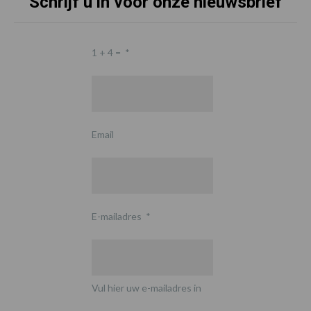
Schrijf u in voor onze nieuwsbrief
1 + 4 =
*
Email
E-mailadres
*
Vul hier uw e-mailadres in