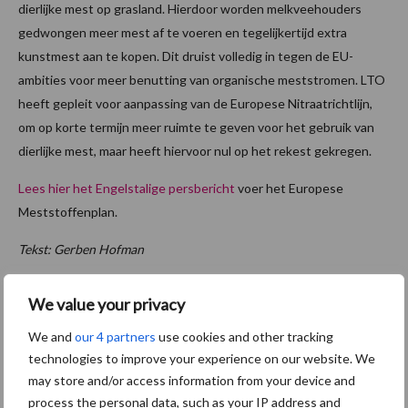
dierlijke mest op grasland. Hierdoor worden melkveehouders
gedwongen meer mest af te voeren en tegelijkertijd extra
kunstmest aan te kopen. Dit druist volledig in tegen de EU-
ambities voor meer benutting van organische meststromen. LTO
heeft gepleit voor aanpassing van de Europese Nitraatrichtlijn,
om op korte termijn meer ruimte te geven voor het gebruik van
dierlijke mest, maar heeft hiervoor nul op het rekest gekregen.
Lees hier het Engelstalige persbericht
voer het Europese
Meststoffenplan.
Tekst: Gerben Hofman
Beeld: Pixabay
We value your privacy
Aanbevolen voor jou!
We and
our 4 partners
use cookies and other tracking
meststoffenwet
technologies to improve your experience on our website. We
may store and/or access information from your device and
process the personal data, such as your IP address and
Wat betekent aankomend