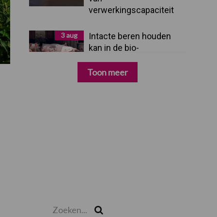
verwerkingscapaciteit
3 aug
Intacte beren houden
kan in de bio-
varkenshouderij, maar
dan moet alles kloppen
Toon meer
Zoeken...
Zoek