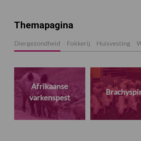
Themapagina
Diergezondheid
Fokkerij
Huisvesting
W
Afrikaanse
Brachyspi
varkenspest