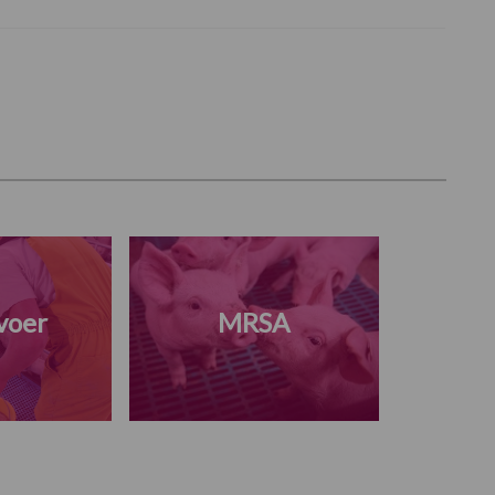
voer
MRSA