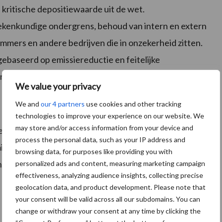
kritische depositiewaarde uit de wet.
rekenkundige ondergrens, behoud van intern en extern
immers en andere bedrijven die in onzekerheid zitten.
gebaseerd op emissiereductie en feitelijke
berekende depositie.
We value your privacy
We and
our 4 partners
use cookies and other tracking
technologies to improve your experience on our website. We
may store and/or access information from your device and
ren. Daarbij hoort volgens de organisatie ook ruimte
process the personal data, such as your IP address and
missiereducerende technieken. De organisatie wil
browsing data, for purposes like providing you with
 volledig afhankelijk wordt gemaakt van de staat van
personalized ads and content, measuring marketing campaign
effectiveness, analyzing audience insights, collecting precise
geolocation data, and product development. Please note that
your consent will be valid across all our subdomains. You can
change or withdraw your consent at any time by clicking the