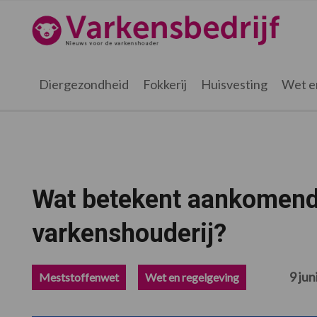
Spring
Door
Spring
Spring
naar
naar
naar
naar
Varkensbedrijf.nl
de
de
de
de
hoofdnavigatie
hoofd
eerste
voettekst
inhoud
sidebar
Diergezondheid
Fokkerij
Huisvesting
Wet e
Wat betekent aankomend 
varkenshouderij?
9 jun
Meststoffenwet
Wet en regelgeving