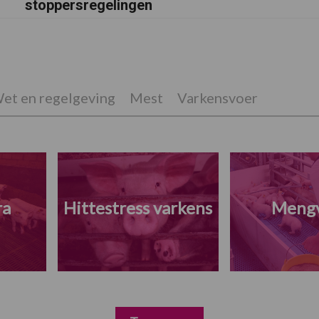
stoppersregelingen
et en regelgeving
Mest
Varkensvoer
ra
Hittestress varkens
Meng