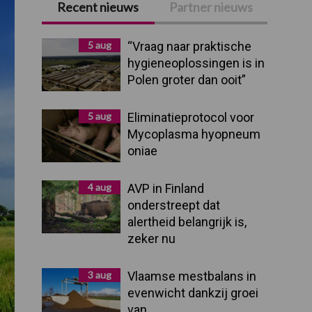
Recent nieuws
Partner nieuws
Primaire
Sidebar
5 aug
“Vraag naar praktische
hygieneoplossingen is in
Polen groter dan ooit”
5 aug
Eliminatieprotocol voor
Mycoplasma hyopneum
oniae
4 aug
AVP in Finland
onderstreept dat
alertheid belangrijk is,
zeker nu
3 aug
Vlaamse mestbalans in
evenwicht dankzij groei
van