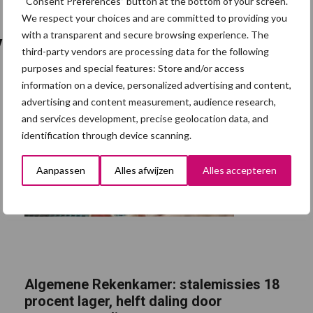
“Consent Preferences” button at the bottom of your screen.
We respect your choices and are committed to providing you
with a transparent and secure browsing experience. The
ving
third-party vendors are processing data for the following
purposes and special features: Store and/or access
information on a device, personalized advertising and content,
advertising and content measurement, audience research,
and services development, precise geolocation data, and
identification through device scanning.
Aanpassen
Alles afwijzen
Alles accepteren
Algemene Rekenkamer: stalemissies 18
procent lager, helft daling door