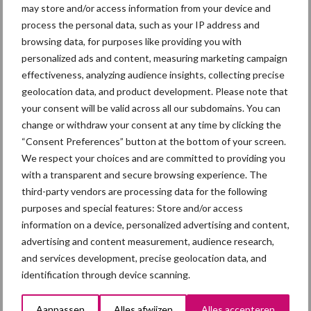
Recent nieuws
Partner nieuws
may store and/or access information from your device and
Sidebar
process the personal data, such as your IP address and
browsing data, for purposes like providing you with
7 aug
Britse varkenssector vreest
personalized ads and content, measuring marketing campaign
afzetcrisis in het najaar
effectiveness, analyzing audience insights, collecting precise
geolocation data, and product development. Please note that
your consent will be valid across all our subdomains. You can
7 aug
Grondstoffenmarkt blijft grillig:
change or withdraw your consent at any time by clicking the
droogte en geopolitiek houden
“Consent Preferences” button at the bottom of your screen.
handel in de greep
We respect your choices and are committed to providing you
with a transparent and secure browsing experience. The
5 aug
“Vraag naar praktische
third-party vendors are processing data for the following
hygieneoplossingen is in Polen
purposes and special features: Store and/or access
groter dan ooit”
information on a device, personalized advertising and content,
advertising and content measurement, audience research,
5 aug
Eliminatieprotocol voor
and services development, precise geolocation data, and
Mycoplasma hyopneumoniae
identification through device scanning.
Aanpassen
Alles afwijzen
Alles accepteren