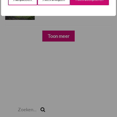
4 aug
AVP in Finland onderstreept dat
alertheid belangrijk is, zeker nu
Toon meer
Zoeken...
Zoek