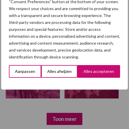
“Consent Preferences” button at the bottom of your screen.
toekomstbestendige sector
We respect your choices and are committed to providing you
with a transparent and secure browsing experience. The
third-party vendors are processing data for the following
purposes and special features: Store and/or access
Themapagina
information on a device, personalized advertising and content,
advertising and content measurement, audience research,
Diergezondheid
Fokkerij
Huisvesting
Wet
and services development, precise geolocation data, and
identification through device scanning.
Aanpassen
Alles afwijzen
Alles accepteren
Afrikaanse
Brachyspira
varkenspest
Toon meer