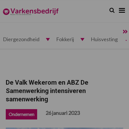
Spring
Door
Spring
Spring
naar
naar
naar
naar
Zoeken...
Zoek
Varkensbedrijf.nl
de
de
de
de
hoofdnavigatie
hoofd
eerste
voettekst
inhoud
sidebar
Diergezondheid
Fokkerij
Huisvesting
De Valk Wekerom en ABZ De
Samenwerking intensiveren
samenwerking
26 januari 2023
Ondernemen