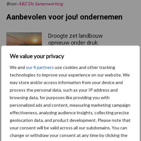
Bron:
ABZ De Samenwerking
Aanbevolen voor jou! ondernemen
Droogte zet landbouw
opnieuw onder druk:
klimaatverandering
We value your privacy
versterkt watertekort
We and
our 4 partners
use cookies and other tracking
technologies to improve your experience on our website. We
Buitenuitloop: hoeveel
may store and/or access information from your device and
nutriënten halen varkens
process the personal data, such as your IP address and
daaruit?
browsing data, for purposes like providing you with
personalized ads and content, measuring marketing campaign
effectiveness, analyzing audience insights, collecting precise
Europese Commissie stelt
geolocation data, and product development. Please note that
veehouderijstrategie vast:
your consent will be valid across all our subdomains. You can
op naar een sterke,
change or withdraw your consent at any time by clicking the
winstgevende en