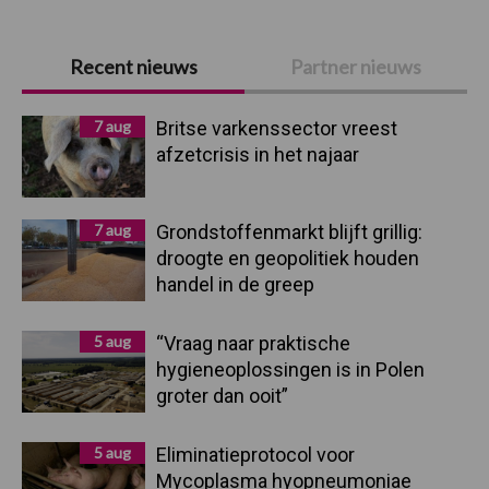
Primaire
Recent nieuws
Partner nieuws
Sidebar
7 aug
Britse varkenssector vreest
afzetcrisis in het najaar
7 aug
Grondstoffenmarkt blijft grillig:
droogte en geopolitiek houden
handel in de greep
5 aug
“Vraag naar praktische
hygieneoplossingen is in Polen
groter dan ooit”
5 aug
Eliminatieprotocol voor
Mycoplasma hyopneumoniae