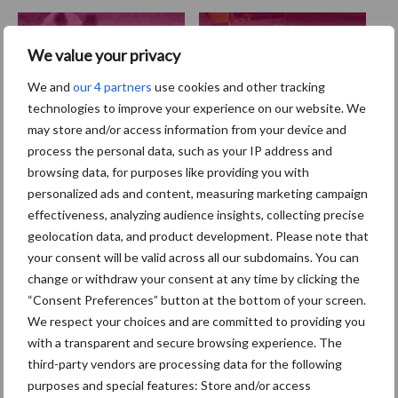
Afrikaanse
Brachyspira
We value your privacy
varkenspest
We and
our 4 partners
use cookies and other tracking
technologies to improve your experience on our website. We
may store and/or access information from your device and
process the personal data, such as your IP address and
Toon meer
browsing data, for purposes like providing you with
personalized ads and content, measuring marketing campaign
effectiveness, analyzing audience insights, collecting precise
Primaire
geolocation data, and product development. Please note that
Recent nieuws
Partner nieuws
your consent will be valid across all our subdomains. You can
Sidebar
change or withdraw your consent at any time by clicking the
7 aug
Britse varkenssector vreest
“Consent Preferences” button at the bottom of your screen.
afzetcrisis in het najaar
We respect your choices and are committed to providing you
with a transparent and secure browsing experience. The
third-party vendors are processing data for the following
7 aug
Grondstoffenmarkt blijft grillig:
purposes and special features: Store and/or access