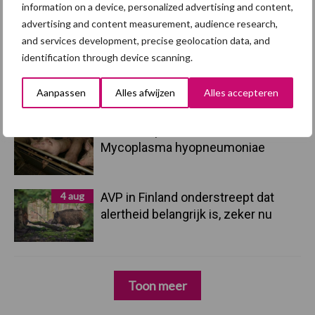
droogte en geopolitiek houden
information on a device, personalized advertising and content,
handel in de greep
advertising and content measurement, audience research,
and services development, precise geolocation data, and
identification through device scanning.
5 aug
“Vraag naar praktische
hygieneoplossingen is in Polen
groter dan ooit”
Aanpassen
Alles afwijzen
Alles accepteren
5 aug
Eliminatieprotocol voor
Mycoplasma hyopneumoniae
4 aug
AVP in Finland onderstreept dat
alertheid belangrijk is, zeker nu
Toon meer