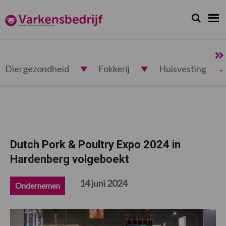
Spring
Door
Spring
Spring
naar
naar
naar
naar
Zoeken...
Zoek
Varkensbedrijf.nl
de
de
de
de
hoofdnavigatie
hoofd
eerste
voettekst
inhoud
sidebar
Diergezondheid
Fokkerij
Huisvesting
Dutch Pork & Poultry Expo 2024 in
Hardenberg volgeboekt
14 juni 2024
Ondernemen