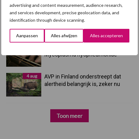
advertising and content measurement, audience research,
and services development, precise geolocation data, and
5 aug
“Vraag naar praktische
identification through device scanning.
hygieneoplossingen is in Polen
groter dan ooit”
Aanpassen
Alles afwijzen
Alles accepteren
5 aug
Eliminatieprotocol voor
Mycoplasma hyopneumoniae
4 aug
AVP in Finland onderstreept dat
alertheid belangrijk is, zeker nu
Toon meer