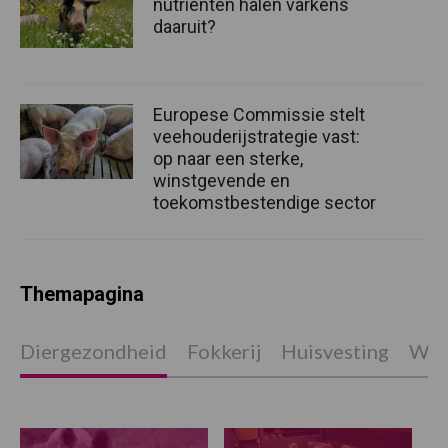
nutriënten halen varkens
daaruit?
Europese Commissie stelt
veehouderijstrategie vast:
op naar een sterke,
winstgevende en
toekomstbestendige sector
Themapagina
Diergezondheid
Fokkerij
Huisvesting
Wet