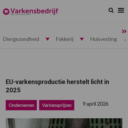
Spring
Door
Spring
Spring
naar
naar
naar
naar
Zoeken...
Zoek
Varkensbedrijf.nl
de
de
de
de
hoofdnavigatie
hoofd
eerste
voettekst
inhoud
sidebar
Diergezondheid
Fokkerij
Huisvesting
EU-varkensproductie herstelt licht in
2025
9 april 2026
Ondernemen
Varkensprijzen