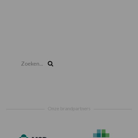
Zoeken...
Zoek
Footer
Onze brandpartners