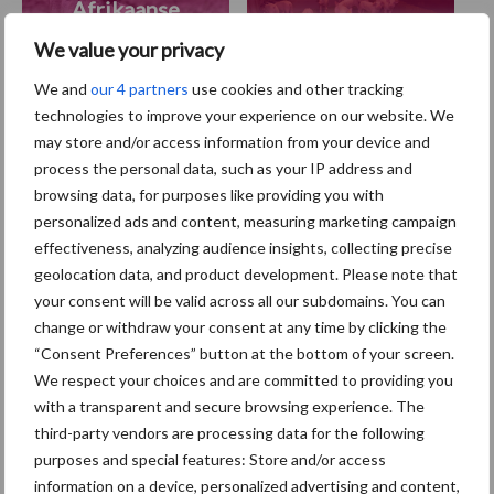
Afrikaanse
Brachyspira
varkenspest
We value your privacy
We and
our 4 partners
use cookies and other tracking
technologies to improve your experience on our website. We
may store and/or access information from your device and
Toon meer
process the personal data, such as your IP address and
browsing data, for purposes like providing you with
personalized ads and content, measuring marketing campaign
effectiveness, analyzing audience insights, collecting precise
Primaire
Recent nieuws
Partner nieuws
geolocation data, and product development. Please note that
Sidebar
your consent will be valid across all our subdomains. You can
change or withdraw your consent at any time by clicking the
7 aug
Britse varkenssector vreest
“Consent Preferences” button at the bottom of your screen.
afzetcrisis in het najaar
We respect your choices and are committed to providing you
with a transparent and secure browsing experience. The
third-party vendors are processing data for the following
7 aug
Grondstoffenmarkt blijft grillig:
purposes and special features: Store and/or access
droogte en geopolitiek houden
information on a device, personalized advertising and content,
handel in de greep