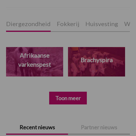
Diergezondheid
Fokkerij
Huisvesting
Wet
Afrikaanse
Brachyspira
varkenspest
Toon meer
Primaire
Recent nieuws
Partner nieuws
Sidebar