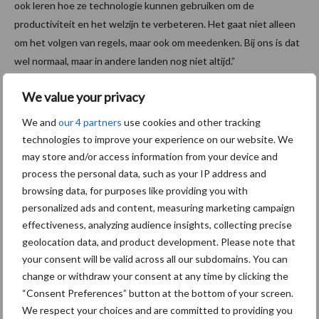
ook leren hoe ze technologie kunnen gebruiken om de
productiviteit en het welzijn te verbeteren. Het gaat niet alleen
om het volgen van regels, maar ook om meedenken. Bij ons is dat
wel normaal, maar in andere landen nog niet altijd.”
We value your privacy
We and
our 4 partners
use cookies and other tracking
technologies to improve your experience on our website. We
may store and/or access information from your device and
process the personal data, such as your IP address and
browsing data, for purposes like providing you with
personalized ads and content, measuring marketing campaign
effectiveness, analyzing audience insights, collecting precise
geolocation data, and product development. Please note that
Cameratechniek in combinatie met kunstmatige intelligentie (AI)
your consent will be valid across all our subdomains. You can
is één van de hulpmiddelen om ook op grote bedrijven individueel
change or withdraw your consent at any time by clicking the
gedra en prestaties te volgen.
“Consent Preferences” button at the bottom of your screen.
Conclusie: de toekomst van de
We respect your choices and are committed to providing you