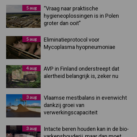
5 aug
“Vraag naar praktische
hygieneoplossingen is in Polen
groter dan ooit”
5 aug
Eliminatieprotocol voor
Mycoplasma hyopneumoniae
4 aug
AVP in Finland onderstreept dat
alertheid belangrijk is, zeker nu
3 aug
Vlaamse mestbalans in evenwicht
dankzij groei van
verwerkingscapaciteit
3 aug
Intacte beren houden kan in de bio-
varkenshouderij, maar dan moet