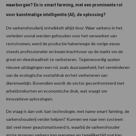
waarborgen? En is smart farming, met een prominente rol
voor kunstmatige intelligentie (AI), de oplossing?
De varkenshouderij ontwikkelt altijd door. Waar varkens in het
verleden vooral werden gehouden voor het verwerken van
reststromen, werd de productie halverwege de vorige eeuw
steeds professioneler en kwam krachtvoer op de markt om de
groei en vleeskwaliteit te verbeteren. Tegenwoordig spelen
nieuwe uitdagingen een rol, zoals duurzaamheid, het verminderen
van de ecologische voetafdruk en het verbeteren van
dierenwelzijn. Bovendien wordt de sector geconfronteerd met
arbeidstekorten en economische druk, wat vraagt om
innovatieve oplossingen.
De vraag is dan ook: kan technologie, met name smart farming, de
varkenshouderij verder helpen? Kunnen we naar een systeem
dat veel meer geautomatiseerd is, waarbij de varkenshouder
grote groepen varkens kan managen en tegelijkertijd oog kan