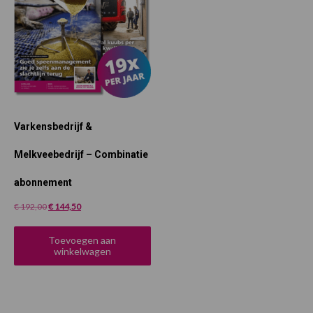
Varkensbedrijf &
Melkveebedrijf – Combinatie
abonnement
Oorspronkelijke
Huidige
€
192,00
€
144,50
prijs
prijs
was:
is:
Toevoegen aan
€ 192,00.
€ 144,50.
winkelwagen