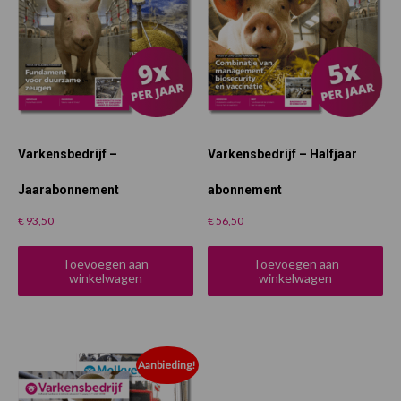
Varkensbedrijf –
Varkensbedrijf – Halfjaar
Jaarabonnement
abonnement
€
93,50
€
56,50
Toevoegen aan
Toevoegen aan
winkelwagen
winkelwagen
Aanbieding!