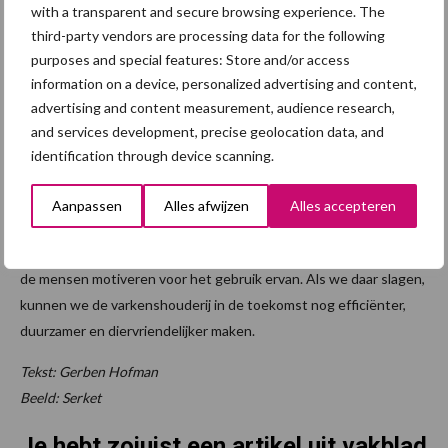
with a transparent and secure browsing experience. The
varkenshouderij is smart
third-party vendors are processing data for the following
purposes and special features: Store and/or access
De discussie maakt duidelijk dat smart farming, ondersteund door
information on a device, personalized advertising and content,
advertising and content measurement, audience research,
technologie zoals AI, een belangrijke rol kan spelen in de
and services development, precise geolocation data, and
toekomst van de varkenshouderij. Toch is het belangrijk om te
identification through device scanning.
benadrukken dat technologie alleen niet voldoende is.
Varkenshouders moeten goed opgeleid zijn en de motivatie
Aanpassen
Alles afwijzen
Alles accepteren
hebben om technologie effectief te gebruiken.
De uitdaging ligt niet alleen in de technologie zelf, maar in hoe we
de mensen motiveren voor het gebruik ervan. Als we daar slagen,
kunnen we de varkenshouderij in de toekomst nog efficiënter,
duurzamer en diervriendelijker maken.
Tekst: Gerben Hofman
Beeld: Serket
Je hebt zojuist een artikel uit vakblad