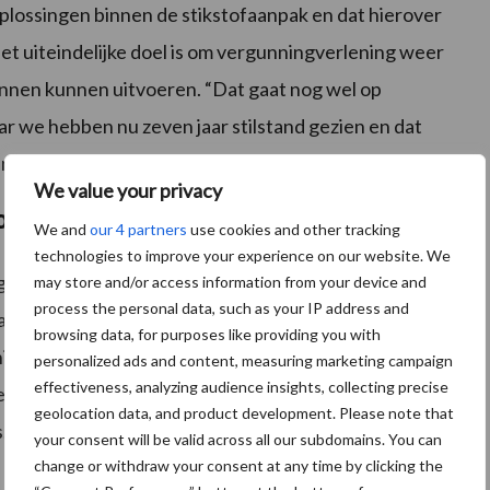
oplossingen binnen de stikstofaanpak en dat hierover
et uiteindelijke doel is om vergunningverlening weer
nnen kunnen uitvoeren. “Dat gaat nog wel op
ar we hebben nu zeven jaar stilstand gezien en dat
n breed draagvlak om door te stoten.”
We value your privacy
lonen
We and
our 4 partners
use cookies and other tracking
technologies to improve your experience on our website. We
g van doelsturing. Daarbij worden ondernemers
may store and/or access information from your device and
process the personal data, such as your IP address and
 van op voorgeschreven maatregelen. Ondernemers die
browsing data, for purposes like providing you with
hier volgens Van Essen voor worden beloond. Hij weet
personalized ads and content, measuring marketing campaign
effectiveness, analyzing audience insights, collecting precise
erd in emissiebeperkende technieken,
geolocation data, and product development. Please note that
s. Die inspanningen mogen volgens hem niet verloren
your consent will be valid across all our subdomains. You can
change or withdraw your consent at any time by clicking the