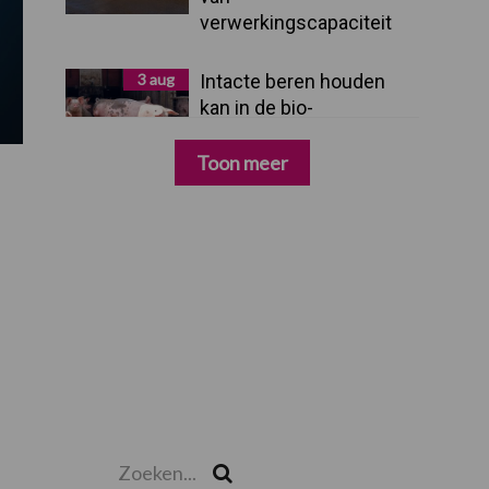
verwerkingscapaciteit
3 aug
Intacte beren houden
kan in de bio-
varkenshouderij, maar
dan moet alles kloppen
Toon meer
Zoeken...
Zoek