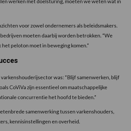
illen werken met doelsturing, moeten we weten wat in
nzichten voor zowel ondernemers als beleidsmakers.
re bedrijven moeten daarbij worden betrokken. “We
ok het peloton moet in beweging komen.”
succes
varkenshouderijsector was: “Blijf samenwerken, blijf
ls CoViVa zijn essentieel om maatschappelijke
ionale concurrentie het hoofd te bieden.”
de ketenbrede samenwerking tussen varkenshouders,
ers, kennisinstellingen en overheid.