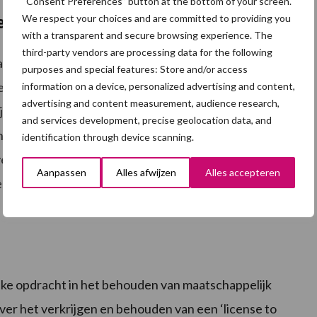
“Consent Preferences” button at the bottom of your screen.
We respect your choices and are committed to providing you
rspectief
with a transparent and secure browsing experience. The
third-party vendors are processing data for the following
aan bod. Van Essen noemde jonge boeren en tuinders
purposes and special features: Store and/or access
es erop dat slechts zes tot acht procent van de
information on a device, personalized advertising and content,
advertising and content measurement, audience research,
aar. Daarom vindt hij het belangrijk dat er voldoende
and services development, precise geolocation data, and
ng en bedrijfsovername. Ook daarvoor is het volgens
identification through device scanning.
verlening weer op gang komt. Daarnaast noemde hij
Aanpassen
Alles afwijzen
Alles accepteren
e stimuleringsmaatregelen om jonge ondernemers te
jke opdracht in het behouden van maatschappelijk
over het verkrijgen en behouden van een ‘license to