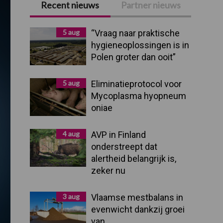
Recent nieuws
Partner nieuws
Primaire
Sidebar
5 aug
“Vraag naar praktische
hygieneoplossingen is in
Polen groter dan ooit”
5 aug
Eliminatieprotocol voor
Mycoplasma hyopneum
oniae
4 aug
AVP in Finland
onderstreept dat
alertheid belangrijk is,
zeker nu
3 aug
Vlaamse mestbalans in
evenwicht dankzij groei
van