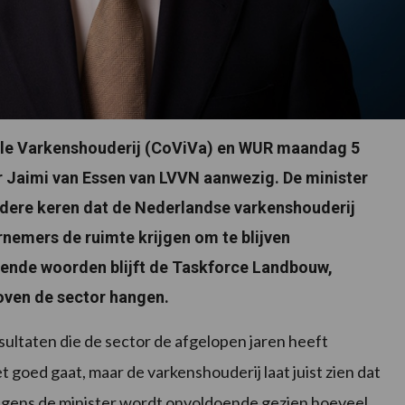
tale Varkenshouderij (CoViVa) en WUR maandag 5
er Jaimi van Essen van LVVN aanwezig. De minister
dere keren dat de Nederlandse varkenshouderij
nemers de ruimte krijgen om te blijven
vende woorden blijft de Taskforce Landbouw,
oven de sector hangen.
sultaten die de sector de afgelopen jaren heeft
 goed gaat, maar de varkenshouderij laat juist zien dat
Volgens de minister wordt onvoldoende gezien hoeveel