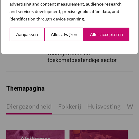
advertising and content measurement, audience research,
daaruit?
and services development, precise geolocation data, and
identification through device scanning.
Europese Commissie stelt
Aanpassen
Alles afwijzen
Alles accepteren
veehouderijstrategie vast:
op naar een sterke,
winstgevende en
toekomstbestendige sector
Themapagina
Diergezondheid
Fokkerij
Huisvesting
Wet
Afrikaanse