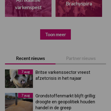
Brachyspira
varkenspest
Toon meer
Primaire
Recent nieuws
Partner nieuws
Sidebar
7 aug
Britse varkenssector vreest
afzetcrisis in het najaar
7 aug
Grondstoffenmarkt blijft grillig:
droogte en geopolitiek houden
handel in de greep