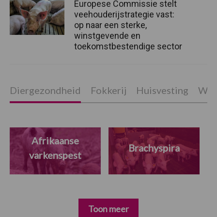
Europese Commissie stelt
veehouderijstrategie vast:
op naar een sterke,
winstgevende en
toekomstbestendige sector
Diergezondheid
Fokkerij
Huisvesting
Wet
Afrikaanse
Brachyspira
varkenspest
Toon meer