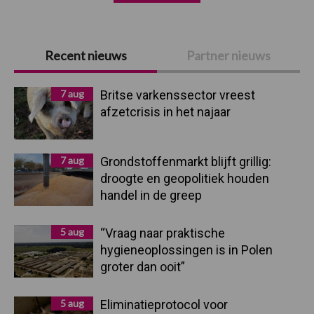
Primaire
Recent nieuws
Partner nieuws
Sidebar
7 aug
Britse varkenssector vreest
afzetcrisis in het najaar
7 aug
Grondstoffenmarkt blijft grillig:
droogte en geopolitiek houden
handel in de greep
5 aug
“Vraag naar praktische
hygieneoplossingen is in Polen
groter dan ooit”
5 aug
Eliminatieprotocol voor