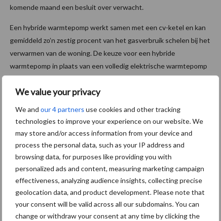
komende maand een besluit over verwacht.
Een hybride warmtepomp werkt samen met een cv-ketel en kan
gemiddeld zo’n zestig procent van het gasverbruik schelen bij het
verwarmen van de woning. De keuze voor een hybride
warmtepomp in plaats van een volledig elektrische warmtepomp
kan helpen om de druk op het stroomnet te verminderen, omdat
We value your privacy
deze minder stroom gebruikt.
We and
our 4 partners
use cookies and other tracking
Lagere druk op elektriciteitsnet
technologies to improve your experience on our website. We
may store and/or access information from your device and
De overheid, netbeheerders en branchevereniging Techniek
process the personal data, such as your IP address and
Nederland werken daarnaast aan een protocol om
browsing data, for purposes like providing you with
warmtepompen bij grootschalige renovaties en
personalized ads and content, measuring marketing campaign
nieuwbouwprojecten efficiënt in te stellen zodat deze niet
effectiveness, analyzing audience insights, collecting precise
geolocation data, and product development. Please note that
allemaal op hetzelfde moment veel elektriciteit gebruiken. Ook
your consent will be valid across all our subdomains. You can
wordt de handhaving van het verbod op de elektrische cv-ketel,
change or withdraw your consent at any time by clicking the
niet te verwarren met de volledig elektrische warmtepomp, als