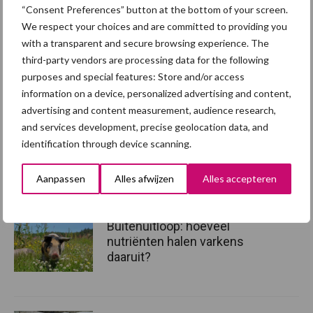
“Consent Preferences” button at the bottom of your screen.
hoofdverwarming aangescherpt. Deze zijn relatief inefficiënt en
We respect your choices and are committed to providing you
gebruiken veel stroom.
with a transparent and secure browsing experience. The
third-party vendors are processing data for the following
Bron:
Ministerie van Economische Zaken en Klimaat
purposes and special features: Store and/or access
Aanbevolen voor jou! ondernemen
information on a device, personalized advertising and content,
advertising and content measurement, audience research,
and services development, precise geolocation data, and
Droogte zet landbouw
identification through device scanning.
opnieuw onder druk:
klimaatverandering
versterkt watertekort
Aanpassen
Alles afwijzen
Alles accepteren
Buitenuitloop: hoeveel
nutriënten halen varkens
daaruit?