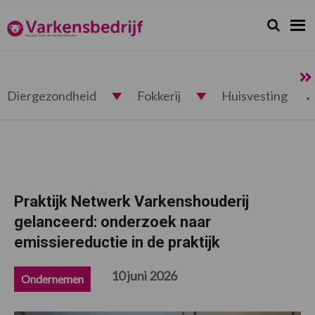
Spring
Door
Spring
Spring
naar
naar
naar
naar
Zoeken...
Zoek
Varkensbedrijf.nl
de
de
de
de
hoofdnavigatie
hoofd
eerste
voettekst
inhoud
sidebar
Diergezondheid
Fokkerij
Huisvesting
Praktijk Netwerk Varkenshouderij
gelanceerd: onderzoek naar
emissiereductie in de praktijk
10 juni 2026
Ondernemen