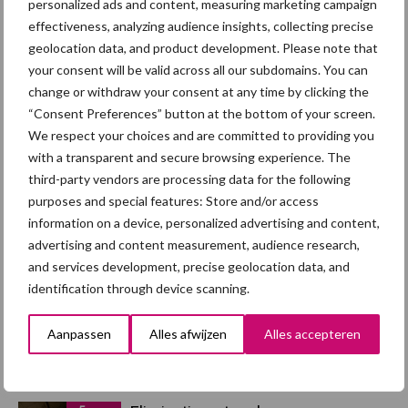
personalized ads and content, measuring marketing campaign
effectiveness, analyzing audience insights, collecting precise
geolocation data, and product development. Please note that
Afrikaanse
Brachyspira
your consent will be valid across all our subdomains. You can
varkenspest
change or withdraw your consent at any time by clicking the
“Consent Preferences” button at the bottom of your screen.
We respect your choices and are committed to providing you
with a transparent and secure browsing experience. The
Toon meer
third-party vendors are processing data for the following
purposes and special features: Store and/or access
information on a device, personalized advertising and content,
advertising and content measurement, audience research,
Primaire
Recent nieuws
Partner nieuws
and services development, precise geolocation data, and
Sidebar
identification through device scanning.
5 aug
“Vraag naar praktische
Aanpassen
Alles afwijzen
Alles accepteren
hygieneoplossingen is in Polen
groter dan ooit”