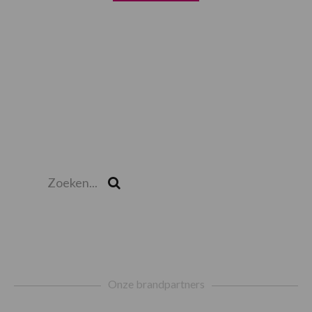
Zoeken...
Zoek
Footer
Onze brandpartners