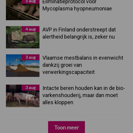
5 aug
Eliminatieprotocol voor
Mycoplasma hyopneumoniae
4 aug
AVP in Finland onderstreept dat
alertheid belangrijk is, zeker nu
3 aug
Vlaamse mestbalans in evenwicht
dankzij groei van
verwerkingscapaciteit
3 aug
Intacte beren houden kan in de bio-
varkenshouderij, maar dan moet
alles kloppen
Toon meer