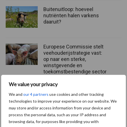
Buitenuitloop: hoeveel
nutriënten halen varkens
daaruit?
Europese Commissie stelt
veehouderijstrategie vast:
op naar een sterke,
winstgevende en
toekomstbestendige sector
We value your privacy
We and
our 4 partners
use cookies and other tracking
Themapagina
technologies to improve your experience on our website. We
may store and/or access information from your device and
Diergezondheid
Fokkerij
Huisvesting
Wet
process the personal data, such as your IP address and
browsing data, for purposes like providing you with