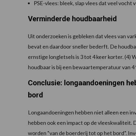
PSE-vlees: bleek, slap vlees dat veel vocht v
Verminderde houdbaarheid
Uit onderzoeken is gebleken dat vlees van va
bevat en daardoor sneller bederft. De houdba
ernstige longletsels is 3 tot 4 keer korter. (4
houdbaar is bij een bewaartemperatuur van 4 °
Conclusie: longaandoeningen heb
bord
Longaandoeningen hebben niet alleen een invl
hebben ook een impact op de vleeskwaliteit.
worden “van de boerderij tot op het bord”. In