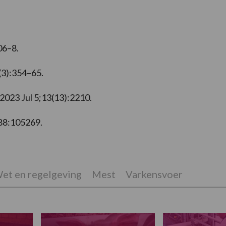
06–8.
(3):354–65.
 2023 Jul 5;13(13):2210.
188:105269.
et en regelgeving
Mest
Varkensvoer