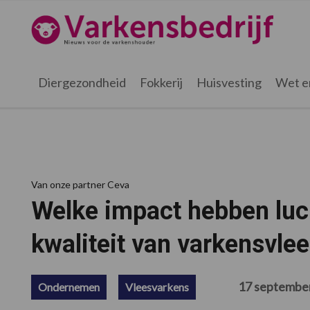
Spring
Door
Spring
Spring
naar
naar
naar
naar
Varkensbedrijf.nl
de
de
de
de
hoofdnavigatie
hoofd
eerste
voettekst
inhoud
sidebar
Diergezondheid
Fokkerij
Huisvesting
Wet e
Van onze partner Ceva
Welke impact hebben lu
kwaliteit van varkensvle
17 septembe
Ondernemen
Vleesvarkens