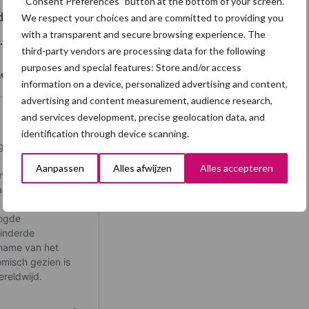
“Consent Preferences” button at the bottom of your screen.
uctiecijfers, maar ook voor een beter
We respect your choices and are committed to providing you
with a transparent and secure browsing experience. The
.
third-party vendors are processing data for the following
purposes and special features: Store and/or access
en? Lees dan ook onderstaande artikelen:
information on a device, personalized advertising and content,
advertising and content measurement, audience research,
and services development, precise geolocation data, and
identification through device scanning.
Aanpassen
Alles afwijzen
Alles accepteren