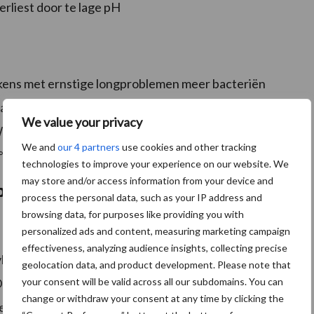
erliest door te lage pH
rkens met ernstige longproblemen meer bacteriën
arheid van varkensvlees afkomstig van varkens met
We value your privacy
) Waar vers varkensvlees normaal 15 tot 20 dagen
We and
our 4 partners
use cookies and other tracking
C, kan vlees van zieke dieren al na 6 dagen bederven.
technologies to improve your experience on our website. We
may store and/or access information from your device and
ben impact van de boerderij tot op het
process the personal data, such as your IP address and
browsing data, for purposes like providing you with
personalized ads and content, measuring marketing campaign
effectiveness, analyzing audience insights, collecting precise
oed op de prestaties van levende varkens, maar
geolocation data, and product development. Please note that
your consent will be valid across all our subdomains. You can
 De impact van longaandoeningen moet dus beoordeeld
change or withdraw your consent at any time by clicking the
vesteren in een betere longgezondheid levert winst op