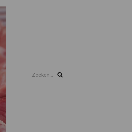
Primaire
Sidebar
Zoeken...
Zoek