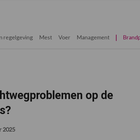
n regelgeving
Mest
Voer
Management
Brandp
chtwegproblemen op de
es?
r 2025