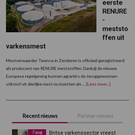
eerste
RENURE
-
meststo
ffen uit
varkensmest
Mestverwaarder Twence in Zenderen is officieel geregistreerd
als producent van RENURE meststoffen. Dankzij de nieuwe
Europese regelgeving kunnen agrariërs de teruggewonnen
overTwence
stikstof uit dierlijke mest nu inzetten als …
[Lees meer...]
registreert
eerste
RENURE-
meststoffen
Primaire
uit
varkensmest
Recent nieuws
Partner nieuws
Sidebar
7 aug
Britse varkenssector vreest