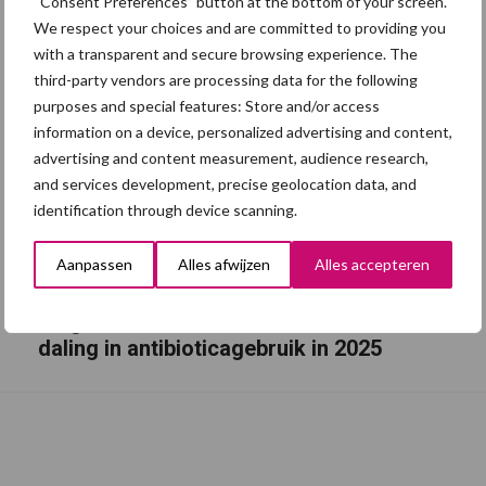
“Consent Preferences” button at the bottom of your screen.
We respect your choices and are committed to providing you
with a transparent and secure browsing experience. The
third-party vendors are processing data for the following
purposes and special features: Store and/or access
information on a device, personalized advertising and content,
advertising and content measurement, audience research,
and services development, precise geolocation data, and
identification through device scanning.
Aanpassen
Alles afwijzen
Alles accepteren
Belgische varkenshouders boeken forse
daling in antibioticagebruik in 2025