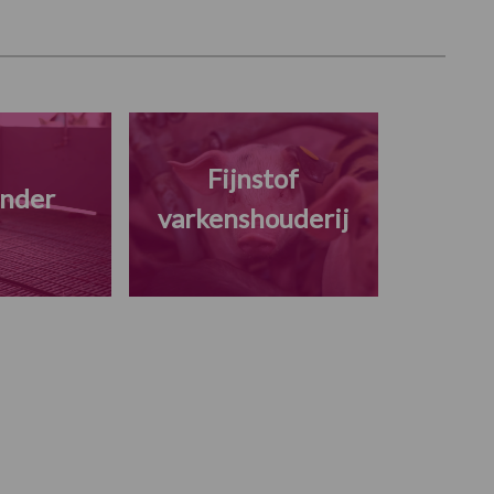
Fijnstof
nder
varkenshouderij