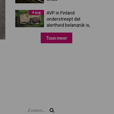
4 aug
AVP in Finland
onderstreept dat
alertheid belangrijk is,
zeker nu
Toon meer
Zoeken...
Zoek