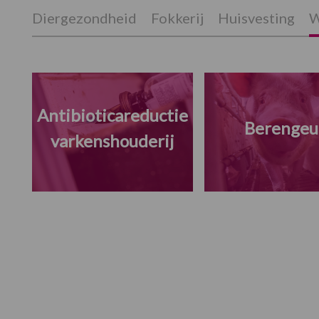
Diergezondheid
Fokkerij
Huisvesting
W
Antibioticareductie
Berengeu
varkenshouderij