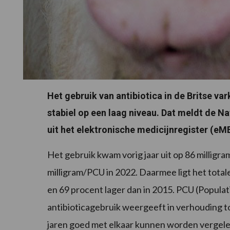
Het gebruik van antibiotica in de Britse var
stabiel op een laag niveau. Dat meldt de Na
uit het elektronische medicijnregister (eM
Het gebruik kwam vorig jaar uit op 86 millig
milligram/PCU in 2022. Daarmee ligt het totale
en 69 procent lager dan in 2015. PCU (Populati
antibioticagebruik weergeeft in verhouding to
jaren goed met elkaar kunnen worden vergel