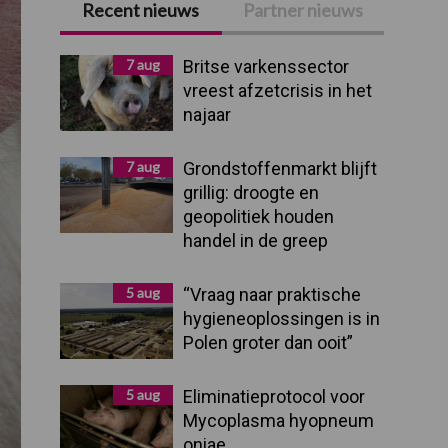
Recent nieuws
Partner nieuws
Primaire
Sidebar
7 aug
Britse varkenssector
vreest afzetcrisis in het
najaar
7 aug
Grondstoffenmarkt blijft
grillig: droogte en
geopolitiek houden
handel in de greep
5 aug
“Vraag naar praktische
hygieneoplossingen is in
Polen groter dan ooit”
5 aug
Eliminatieprotocol voor
Mycoplasma hyopneum
oniae