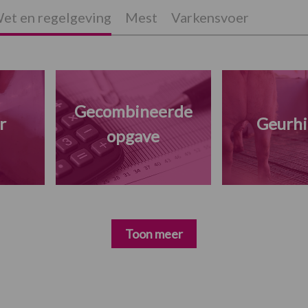
et en regelgeving
Mest
Varkensvoer
Gecombineerde
r
Geurhi
opgave
Toon meer