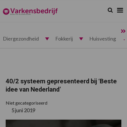
Spring
Door
Spring
Spring
naar
naar
naar
naar
Zoeken...
Zoek
Varkensbedrijf.nl
de
de
de
de
hoofdnavigatie
hoofd
eerste
voettekst
inhoud
sidebar
Diergezondheid
Fokkerij
Huisvesting
40/2 systeem gepresenteerd bij ‘Beste
idee van Nederland’
Niet gecategoriseerd
5 juni 2019