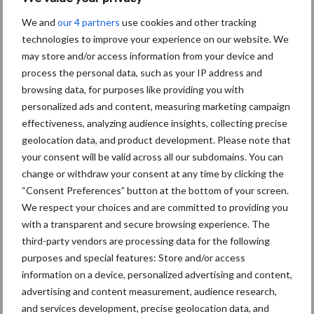
We and
our 4 partners
use cookies and other tracking
Toon meer
technologies to improve your experience on our website. We
may store and/or access information from your device and
process the personal data, such as your IP address and
Primaire
browsing data, for purposes like providing you with
Recent nieuws
Partner nieuws
personalized ads and content, measuring marketing campaign
Sidebar
effectiveness, analyzing audience insights, collecting precise
7 aug
Grondstoffenmarkt blijft grillig:
geolocation data, and product development. Please note that
droogte en geopolitiek houden
your consent will be valid across all our subdomains. You can
handel in de greep
change or withdraw your consent at any time by clicking the
“Consent Preferences” button at the bottom of your screen.
We respect your choices and are committed to providing you
5 aug
“Vraag naar praktische
with a transparent and secure browsing experience. The
hygieneoplossingen is in Polen
third-party vendors are processing data for the following
groter dan ooit”
purposes and special features: Store and/or access
information on a device, personalized advertising and content,
5 aug
Eliminatieprotocol voor
advertising and content measurement, audience research,
Mycoplasma hyopneumoniae
and services development, precise geolocation data, and