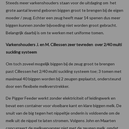
Steeds meer varkenshouders staan voor de uitdaging om het
grote aantal levend geboren biggen groot te brengen bij de eigen
moeder / zeug. Echter een zeug heeft maar 14 spenen dus meer
biggen kunnen zonder bijvoeding niet worden groot gebracht.
Belangrijk daarbij is om te werken met uniforme tomen.
Varkenshouders J. en M. Cillessen zeer tevreden over 2/40 multi
suckling systeem
Om toch zoveel mogelijk biggen bij de zeug groot te brengen
past Cillessen het 2/40 multi suckling systeem toe; 3 tomen met
maximaal 40 biggen worden bij 2 zeugen geplaatst, ondersteund
door een flexibele melkverstrekker.
De Pigger Feeder werkt zonder elektriciteit of leidingwerk en
bevat een container voor vloeibare kant en klare biggen melk. De
snuit van de big tegen het nippeltje onderin is voldoende om de
melk uit de nippel te laten stromen. Volgens John en Maarten
concurreert de melkvervanger niet met de zeugen melk, omdat