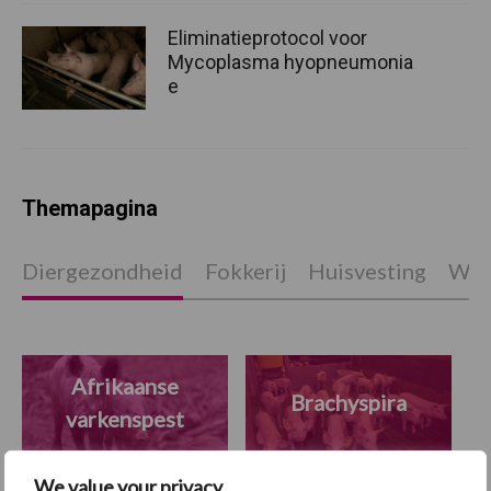
Eliminatieprotocol voor
Mycoplasma hyopneumonia
e
Themapagina
Diergezondheid
Fokkerij
Huisvesting
Wet
Afrikaanse
Brachyspira
varkenspest
We value your privacy