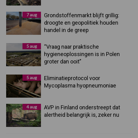
7 aug
Grondstoffenmarkt blijft grillig:
droogte en geopolitiek houden
handel in de greep
5 aug
“Vraag naar praktische
hygieneoplossingen is in Polen
groter dan ooit”
5 aug
Eliminatieprotocol voor
Mycoplasma hyopneumoniae
4 aug
AVP in Finland onderstreept dat
alertheid belangrijk is, zeker nu