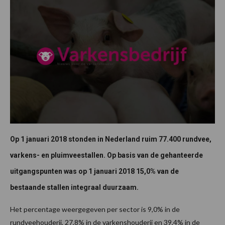
Op 1 januari 2018 stonden in Nederland ruim 77.400 rundvee,
varkens- en pluimveestallen. Op basis van de gehanteerde
uitgangspunten was op 1 januari 2018 15,0% van de
bestaande stallen integraal duurzaam.
Het percentage weergegeven per sector is 9,0% in de
rundveehouderij, 27,8% in de varkenshouderij en 39,4% in de