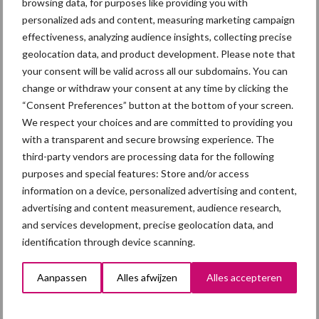
browsing data, for purposes like providing you with
voor alle diercategorieën en Beter Leven voor pluimvee).
personalized ads and content, measuring marketing campaign
effectiveness, analyzing audience insights, collecting precise
Tabel 2: Aandeel integraal duurzame dierplaatsen (x 1000) per 1
geolocation data, and product development. Please note that
januari 2018
your consent will be valid across all our subdomains. You can
change or withdraw your consent at any time by clicking the
“Consent Preferences” button at the bottom of your screen.
We respect your choices and are committed to providing you
with a transparent and secure browsing experience. The
third-party vendors are processing data for the following
purposes and special features: Store and/or access
information on a device, personalized advertising and content,
advertising and content measurement, audience research,
and services development, precise geolocation data, and
identification through device scanning.
Bron:
WUR
Aanpassen
Alles afwijzen
Alles accepteren
Aanbevolen voor jou!