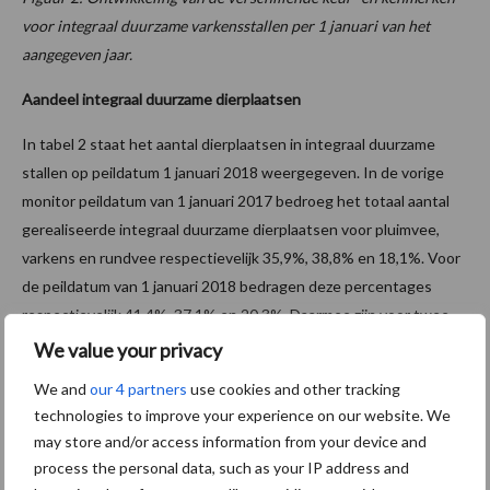
voor integraal duurzame varkensstallen per 1 januari van het
aangegeven jaar.
Aandeel integraal duurzame dierplaatsen
In tabel 2 staat het aantal dierplaatsen in integraal duurzame
stallen op peildatum 1 januari 2018 weergegeven. In de vorige
monitor peildatum van 1 januari 2017 bedroeg het totaal aantal
gerealiseerde integraal duurzame dierplaatsen voor pluimvee,
varkens en rundvee respectievelijk 35,9%, 38,8% en 18,1%. Voor
de peildatum van 1 januari 2018 bedragen deze percentages
respectievelijk 41,4%, 37,1% en 20,3%. Daarmee zijn voor twee
diercategorieën het percentage duurzame dierplaatsen
We value your privacy
toegenomen. De dierplaatsen in de varkenscategorie zijn
We and
our 4 partners
use cookies and other tracking
afgenomen omdat het aantal dubbelingen dit jaar is toegenomen.
technologies to improve your experience on our website. We
Dit komt door verbeterde datasets, waardoor de ontdubbeling
may store and/or access information from your device and
accurater is geworden. Daarnaast is er een toename van
process the personal data, such as your IP address and
deelname binnen de integraal duurzamere stalconcepten (MDV