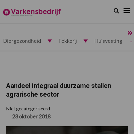
Spring
Door
Spring
Spring
naar
naar
naar
naar
Zoeken...
Zoek
Varkensbedrijf.nl
de
de
de
de
hoofdnavigatie
hoofd
eerste
voettekst
inhoud
sidebar
Diergezondheid
Fokkerij
Huisvesting
Aandeel integraal duurzame stallen
agrarische sector
Niet gecategoriseerd
23 oktober 2018