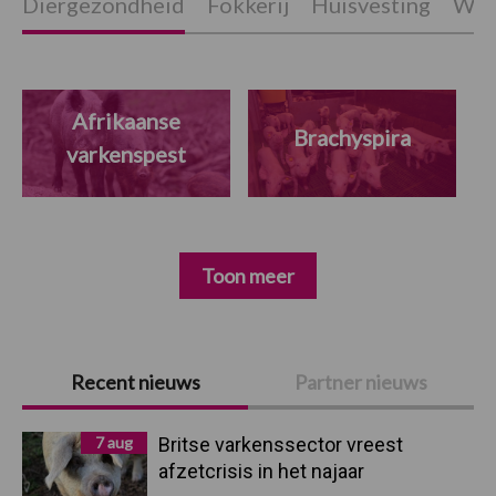
Diergezondheid
Fokkerij
Huisvesting
Wet
Afrikaanse
Brachyspira
varkenspest
Toon meer
Primaire
Recent nieuws
Partner nieuws
Sidebar
7 aug
Britse varkenssector vreest
afzetcrisis in het najaar