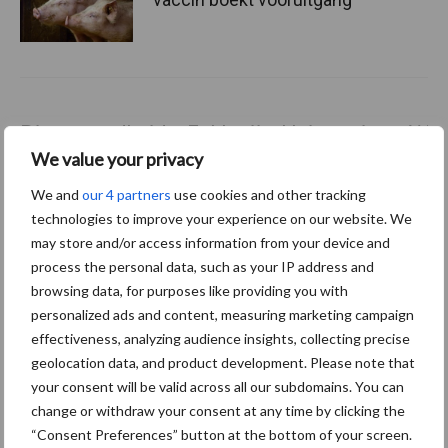
Diergezondheid
Fokkerij
Huisvesting
Wet
We value your privacy
We and
our 4 partners
use cookies and other tracking
technologies to improve your experience on our website. We
Afrikaanse
may store and/or access information from your device and
Brachyspira
varkenspest
process the personal data, such as your IP address and
browsing data, for purposes like providing you with
personalized ads and content, measuring marketing campaign
effectiveness, analyzing audience insights, collecting precise
geolocation data, and product development. Please note that
Toon meer
your consent will be valid across all our subdomains. You can
change or withdraw your consent at any time by clicking the
“Consent Preferences” button at the bottom of your screen.