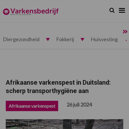
Spring
Door
Spring
Spring
naar
naar
naar
naar
Zoeken...
Zoek
Varkensbedrijf.nl
de
de
de
de
hoofdnavigatie
hoofd
eerste
voettekst
inhoud
sidebar
Diergezondheid
Fokkerij
Huisvesting
Afrikaanse varkenspest in Duitsland:
scherp transporthygiëne aan
26 juli 2024
Afrikaanse varkenspest