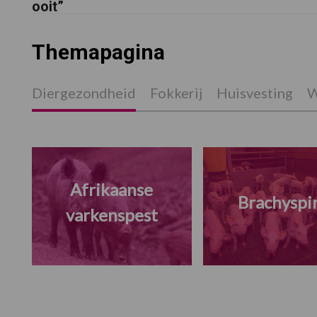
ooit”
Themapagina
Diergezondheid
Fokkerij
Huisvesting
W
Afrikaanse
Brachyspi
varkenspest