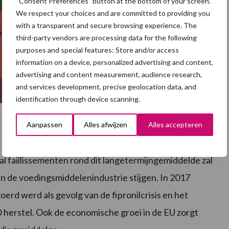
“Consent Preferences” button at the bottom of your screen.
We respect your choices and are committed to providing you
with a transparent and secure browsing experience. The
third-party vendors are processing data for the following
purposes and special features: Store and/or access
information on a device, personalized advertising and content,
advertising and content measurement, audience research,
and services development, precise geolocation data, and
identification through device scanning.
Aanpassen
Alles afwijzen
Alles accepteren
faillissementen rond dit langetermijngemiddelde zal
an de voedingsmiddelenindustrie stijgen. In 2017
rd werd als gevolg van de fipronilcrisis en het
erstel. Ook de economische groei in de EU zorgt