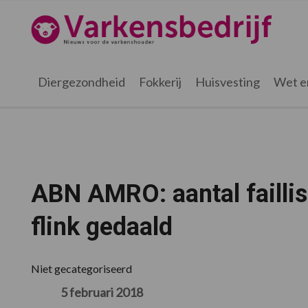
Spring
Door
Spring
Spring
naar
naar
naar
naar
Varkensbedrijf.nl
de
de
de
de
hoofdnavigatie
hoofd
eerste
voettekst
inhoud
sidebar
Diergezondheid
Fokkerij
Huisvesting
Wet e
ABN AMRO: aantal failli
flink gedaald
Niet gecategoriseerd
5 februari 2018