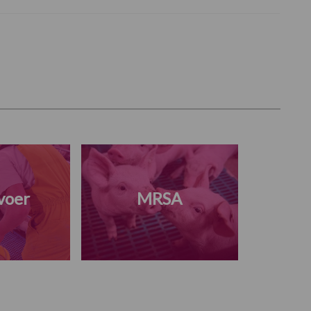
voer
MRSA