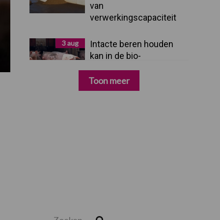
van
verwerkingscapaciteit
3 aug
Intacte beren houden
kan in de bio-
varkenshouderij, maar
dan moet alles kloppen
Toon meer
Zoeken...
Zoek