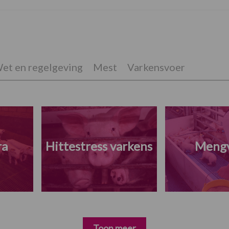
et en regelgeving
Mest
Varkensvoer
ra
Hittestress varkens
Meng
Toon meer