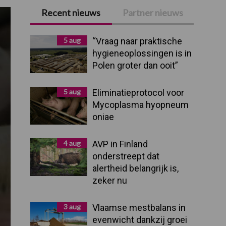
Recent nieuws
Partner nieuws
Primaire
Sidebar
5 aug
“Vraag naar praktische
hygieneoplossingen is in
Polen groter dan ooit”
5 aug
Eliminatieprotocol voor
Mycoplasma hyopneum
oniae
4 aug
AVP in Finland
onderstreept dat
alertheid belangrijk is,
zeker nu
3 aug
Vlaamse mestbalans in
evenwicht dankzij groei