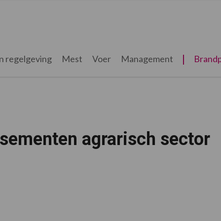
n regelgeving
Mest
Voer
Management
Brandp
ssementen agrarisch sector