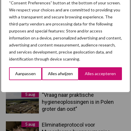
“Consent Preferences” button at the bottom of your screen.
We respect your choices and are committed to providing you
Primaire
with a transparent and secure browsing experience. The
Recent nieuws
Partner nieuws
third-party vendors are processing data for the following
Sidebar
purposes and special features: Store and/or access
7 aug
Britse varkenssector vreest
information on a device, personalized advertising and content,
afzetcrisis in het najaar
advertising and content measurement, audience research,
and services development, precise geolocation data, and
identification through device scanning.
7 aug
Grondstoffenmarkt blijft grillig:
droogte en geopolitiek houden
Aanpassen
Alles afwijzen
Alles accepteren
handel in de greep
5 aug
“Vraag naar praktische
hygieneoplossingen is in Polen
groter dan ooit”
5 aug
Eliminatieprotocol voor