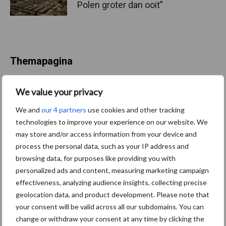
Polen groter dan ooit”
Themapagina
Diergezondheid
Fokkerij
Huisvesting
Wet
We value your privacy
We and
our 4 partners
use cookies and other tracking
technologies to improve your experience on our website. We
may store and/or access information from your device and
Afrikaanse
process the personal data, such as your IP address and
Brachyspira
varkenspest
browsing data, for purposes like providing you with
personalized ads and content, measuring marketing campaign
effectiveness, analyzing audience insights, collecting precise
geolocation data, and product development. Please note that
your consent will be valid across all our subdomains. You can
Toon meer
change or withdraw your consent at any time by clicking the