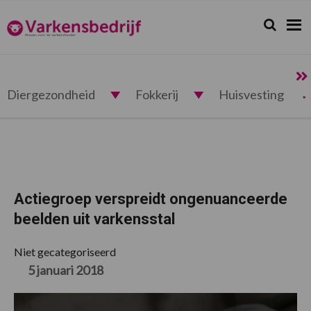
Spring
Door
Spring
Spring
naar
naar
naar
naar
Zoeken...
Zoek
Varkensbedrijf.nl
de
de
de
de
hoofdnavigatie
hoofd
eerste
voettekst
inhoud
sidebar
Diergezondheid
Fokkerij
Huisvesting
Actiegroep verspreidt ongenuanceerde
beelden uit varkensstal
Niet gecategoriseerd
5 januari 2018