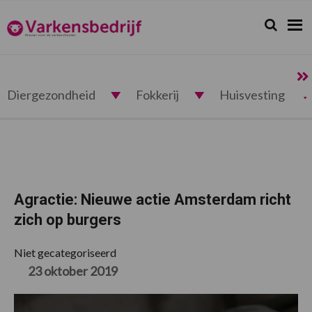
Spring
Door
Spring
Spring
naar
naar
naar
naar
Zoeken...
Zoek
Varkensbedrijf.nl
de
de
de
de
hoofdnavigatie
hoofd
eerste
voettekst
inhoud
sidebar
Diergezondheid
Fokkerij
Huisvesting
Agractie: Nieuwe actie Amsterdam richt
zich op burgers
Niet gecategoriseerd
23 oktober 2019