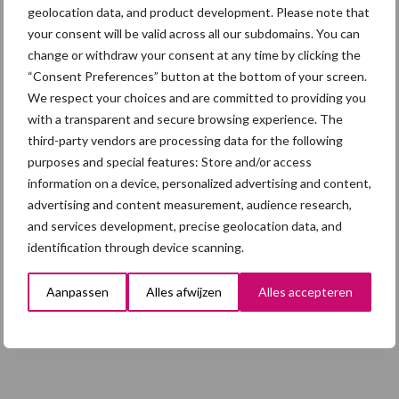
geolocation data, and product development. Please note that
5 aug
“Vraag naar praktische
your consent will be valid across all our subdomains. You can
hygieneoplossingen is in Polen
change or withdraw your consent at any time by clicking the
groter dan ooit”
“Consent Preferences” button at the bottom of your screen.
We respect your choices and are committed to providing you
5 aug
Eliminatieprotocol voor
with a transparent and secure browsing experience. The
Mycoplasma hyopneumoniae
third-party vendors are processing data for the following
purposes and special features: Store and/or access
information on a device, personalized advertising and content,
4 aug
AVP in Finland onderstreept dat
advertising and content measurement, audience research,
alertheid belangrijk is, zeker nu
and services development, precise geolocation data, and
identification through device scanning.
Aanpassen
Alles afwijzen
Alles accepteren
Toon meer