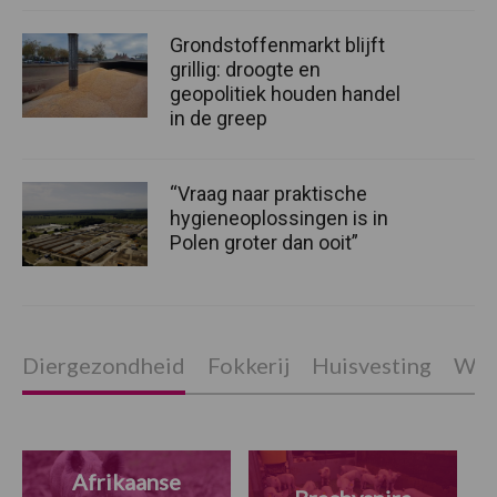
Grondstoffenmarkt blijft
grillig: droogte en
geopolitiek houden handel
in de greep
“Vraag naar praktische
hygieneoplossingen is in
Polen groter dan ooit”
Diergezondheid
Fokkerij
Huisvesting
Wet
Afrikaanse