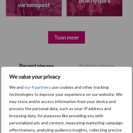
Brachyspira
varkenspest
Toon meer
Primaire
Recent nieuws
Partner nieuws
Sidebar
We value your privacy
7 aug
Britse varkenssector vreest
We and
our 4 partners
use cookies and other tracking
afzetcrisis in het najaar
technologies to improve your experience on our website. We
may store and/or access information from your device and
process the personal data, such as your IP address and
7 aug
Grondstoffenmarkt blijft grillig:
browsing data, for purposes like providing you with
droogte en geopolitiek houden
personalized ads and content, measuring marketing campaign
handel in de greep
effectiveness, analyzing audience insights, collecting precise