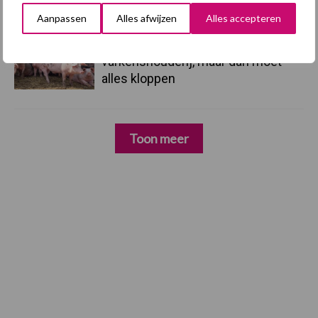
verwerkingscapaciteit
Aanpassen
Alles afwijzen
Alles accepteren
3 aug
Intacte beren houden kan in de bio-
varkenshouderij, maar dan moet
alles kloppen
Toon meer