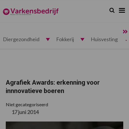
Spring
Door
Spring
Spring
naar
naar
naar
naar
Zoeken...
Zoek
Varkensbedrijf.nl
de
de
de
de
hoofdnavigatie
hoofd
eerste
voettekst
inhoud
sidebar
Diergezondheid
Fokkerij
Huisvesting
Agrafiek Awards: erkenning voor
innnovatieve boeren
Niet gecategoriseerd
17 juni 2014