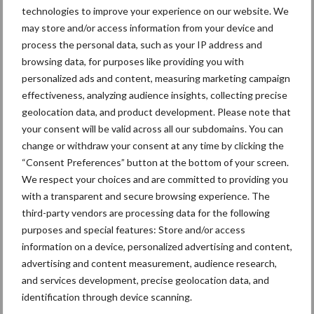
technologies to improve your experience on our website. We
may store and/or access information from your device and
Primaire
Recent nieuws
Partner nieuws
process the personal data, such as your IP address and
Sidebar
browsing data, for purposes like providing you with
personalized ads and content, measuring marketing campaign
5 aug
“Vraag naar praktische
effectiveness, analyzing audience insights, collecting precise
hygieneoplossingen is in Polen
geolocation data, and product development. Please note that
groter dan ooit”
your consent will be valid across all our subdomains. You can
change or withdraw your consent at any time by clicking the
5 aug
Eliminatieprotocol voor
“Consent Preferences” button at the bottom of your screen.
Mycoplasma hyopneumoniae
We respect your choices and are committed to providing you
with a transparent and secure browsing experience. The
third-party vendors are processing data for the following
4 aug
AVP in Finland onderstreept dat
purposes and special features: Store and/or access
alertheid belangrijk is, zeker nu
information on a device, personalized advertising and content,
advertising and content measurement, audience research,
and services development, precise geolocation data, and
3 aug
Vlaamse mestbalans in evenwicht
identification through device scanning.
dankzij groei van