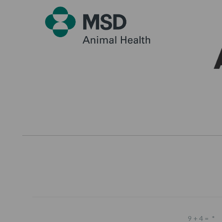
9 + 4 =
*