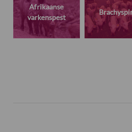
Afrikaanse
Brachyspi
varkenspest
Footer