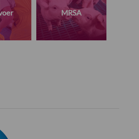
voer
MRSA