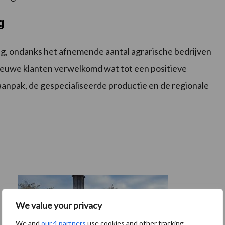
g
g, ondanks het afnemende aantal agrarische bedrijven
 nieuwe klanten verwelkomd wat tot een positieve
aanpak, de gespecialiseerde productie en de regionale
We value your privacy
We and
our 4 partners
use cookies and other tracking