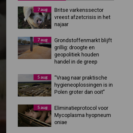
Sidebar
7 aug
Britse varkenssector
vreest afzetcrisis in het
najaar
7 aug
Grondstoffenmarkt blijft
grillig: droogte en
geopolitiek houden
handel in de greep
5 aug
“Vraag naar praktische
hygieneoplossingen is in
Polen groter dan ooit”
5 aug
Eliminatieprotocol voor
Mycoplasma hyopneum
oniae