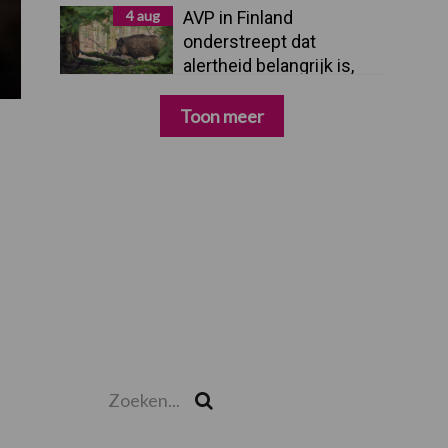
4 aug
AVP in Finland
onderstreept dat
alertheid belangrijk is,
zeker nu
Toon meer
Zoeken...
Zoek