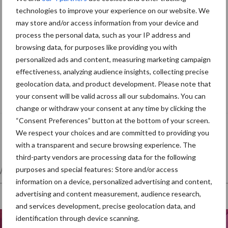
technologies to improve your experience on our website. We
may store and/or access information from your device and
process the personal data, such as your IP address and
browsing data, for purposes like providing you with
personalized ads and content, measuring marketing campaign
effectiveness, analyzing audience insights, collecting precise
Grondstoffenmarkt blijft grillig: droogte
geolocation data, and product development. Please note that
en geopolitiek houden handel in de greep
your consent will be valid across all our subdomains. You can
change or withdraw your consent at any time by clicking the
“Consent Preferences” button at the bottom of your screen.
We respect your choices and are committed to providing you
with a transparent and secure browsing experience. The
third-party vendors are processing data for the following
et en regelgeving
Mest
Varkensvoer
purposes and special features: Store and/or access
information on a device, personalized advertising and content,
advertising and content measurement, audience research,
and services development, precise geolocation data, and
identification through device scanning.