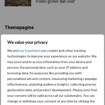
Polen groter dan ooit”
Themapagina
Diergezondheid
Fokkerij
Huisvesting
Wet
We value your privacy
We and
our 4 partners
use cookies and other tracking
technologies to improve your experience on our website. We
may store and/or access information from your device and
Afrikaanse
process the personal data, such as your IP address and
Brachyspira
varkenspest
browsing data, for purposes like providing you with
personalized ads and content, measuring marketing campaign
effectiveness, analyzing audience insights, collecting precise
geolocation data, and product development. Please note that
your consent will be valid across all our subdomains. You can
Toon meer
change or withdraw your consent at any time by clicking the