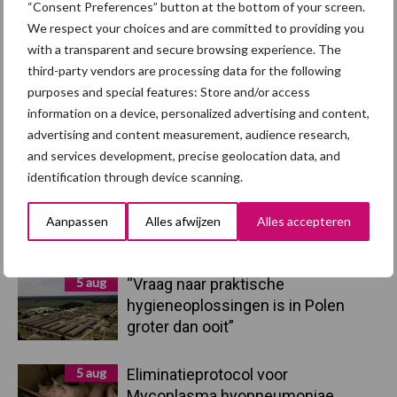
“Consent Preferences” button at the bottom of your screen.
We respect your choices and are committed to providing you
Primaire
with a transparent and secure browsing experience. The
Recent nieuws
Partner nieuws
third-party vendors are processing data for the following
Sidebar
purposes and special features: Store and/or access
7 aug
Britse varkenssector vreest
information on a device, personalized advertising and content,
afzetcrisis in het najaar
advertising and content measurement, audience research,
and services development, precise geolocation data, and
identification through device scanning.
7 aug
Grondstoffenmarkt blijft grillig:
droogte en geopolitiek houden
Aanpassen
Alles afwijzen
Alles accepteren
handel in de greep
5 aug
“Vraag naar praktische
hygieneoplossingen is in Polen
groter dan ooit”
5 aug
Eliminatieprotocol voor
Mycoplasma hyopneumoniae