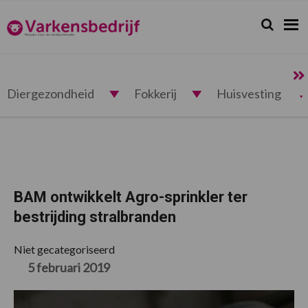
Spring
Door
Spring
Spring
naar
naar
naar
naar
Zoeken...
Zoek
Varkensbedrijf.nl
de
de
de
de
hoofdnavigatie
hoofd
eerste
voettekst
inhoud
sidebar
Diergezondheid
Fokkerij
Huisvesting
BAM ontwikkelt Agro-sprinkler ter
bestrijding stralbranden
Niet gecategoriseerd
5 februari 2019