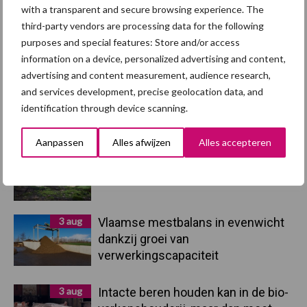
Sidebar
with a transparent and secure browsing experience. The
5 aug
“Vraag naar praktische
third-party vendors are processing data for the following
hygieneoplossingen is in Polen
purposes and special features: Store and/or access
groter dan ooit”
information on a device, personalized advertising and content,
advertising and content measurement, audience research,
5 aug
Eliminatieprotocol voor
and services development, precise geolocation data, and
Mycoplasma hyopneumoniae
identification through device scanning.
Aanpassen
Alles afwijzen
Alles accepteren
4 aug
AVP in Finland onderstreept dat
alertheid belangrijk is, zeker nu
3 aug
Vlaamse mestbalans in evenwicht
dankzij groei van
verwerkingscapaciteit
3 aug
Intacte beren houden kan in de bio-