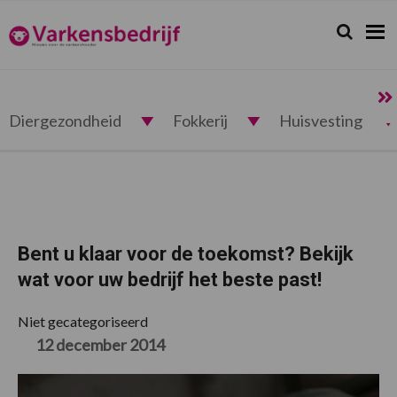
Spring
Door
Spring
Spring
naar
naar
naar
naar
Zoeken...
Zoek
Varkensbedrijf.nl
de
de
de
de
hoofdnavigatie
hoofd
eerste
voettekst
inhoud
sidebar
Diergezondheid
Fokkerij
Huisvesting
Bent u klaar voor de toekomst? Bekijk
wat voor uw bedrijf het beste past!
Niet gecategoriseerd
12 december 2014