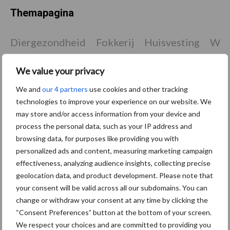
Themapagina
Diergezondheid
Fokkerij
Huisvesting
Wet
We value your privacy
We and
our 4 partners
use cookies and other tracking
Afrikaanse
technologies to improve your experience on our website. We
Brachyspira
varkenspest
may store and/or access information from your device and
process the personal data, such as your IP address and
browsing data, for purposes like providing you with
personalized ads and content, measuring marketing campaign
effectiveness, analyzing audience insights, collecting precise
Toon meer
geolocation data, and product development. Please note that
your consent will be valid across all our subdomains. You can
change or withdraw your consent at any time by clicking the
Primaire
“Consent Preferences” button at the bottom of your screen.
Recent nieuws
Partner nieuws
We respect your choices and are committed to providing you