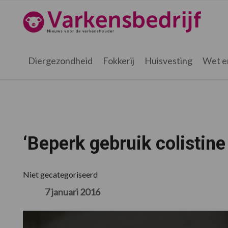
Spring
Door
Spring
Spring
naar
naar
naar
naar
Varkensbedrijf.nl
de
de
de
de
hoofdnavigatie
hoofd
eerste
voettekst
inhoud
sidebar
Diergezondheid
Fokkerij
Huisvesting
Wet e
‘Beperk gebruik colistin
Niet gecategoriseerd
7 januari 2016