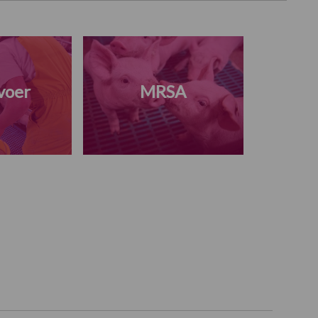
voer
MRSA