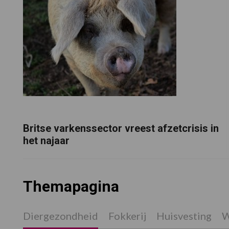
Britse varkenssector vreest afzetcrisis in
het najaar
Themapagina
Diergezondheid
Fokkerij
Huisvesting
W