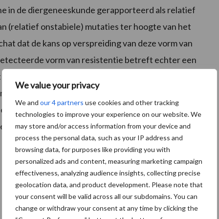
ine in de diergeneeskunde gerapporteerd als relatief
 (relatief onstabiele) mutaties ter hoogte van het
hat dat de kans op verspreiding van deze vorm van
detecteerde vorm van resistentie betreft echter een
at bovendien teruggevonden werd op verschillende
We value your privacy
egen het potentieel heeft om overgedragen te worden
We and
our 4 partners
use cookies and other tracking
bevestiging van het risico van deze overdraagbare
technologies to improve your experience on our website. We
n colistine gebruik tot het strikt noodzakelijk
may store and/or access information from your device and
process the personal data, such as your IP address and
browsing data, for purposes like providing you with
personalized ads and content, measuring marketing campaign
effectiveness, analyzing audience insights, collecting precise
geolocation data, and product development. Please note that
your consent will be valid across all our subdomains. You can
change or withdraw your consent at any time by clicking the