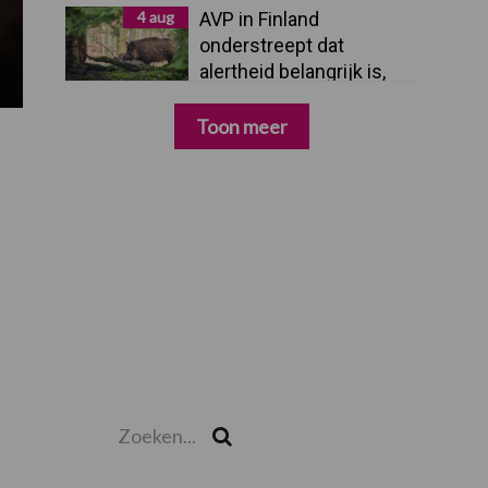
4 aug
AVP in Finland
onderstreept dat
alertheid belangrijk is,
zeker nu
Toon meer
Zoeken...
Zoek