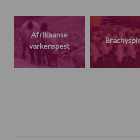
Afrikaanse
Brachyspi
varkenspest
Footer