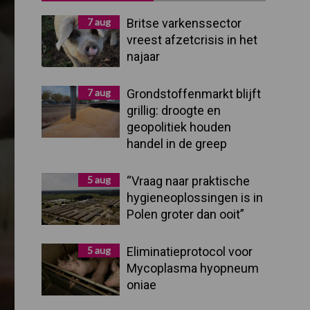
Sidebar
7 aug
Britse varkenssector
vreest afzetcrisis in het
najaar
7 aug
Grondstoffenmarkt blijft
grillig: droogte en
geopolitiek houden
handel in de greep
5 aug
“Vraag naar praktische
hygieneoplossingen is in
Polen groter dan ooit”
5 aug
Eliminatieprotocol voor
Mycoplasma hyopneum
oniae