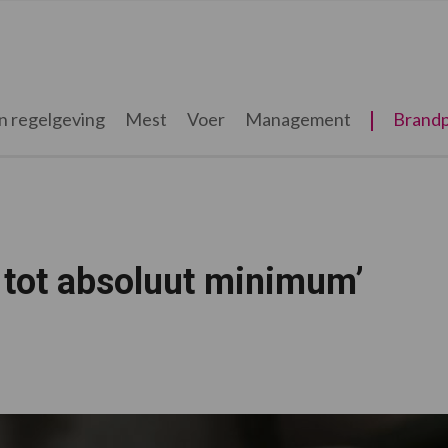
n regelgeving
Mest
Voer
Management
Brandp
e tot absoluut minimum’