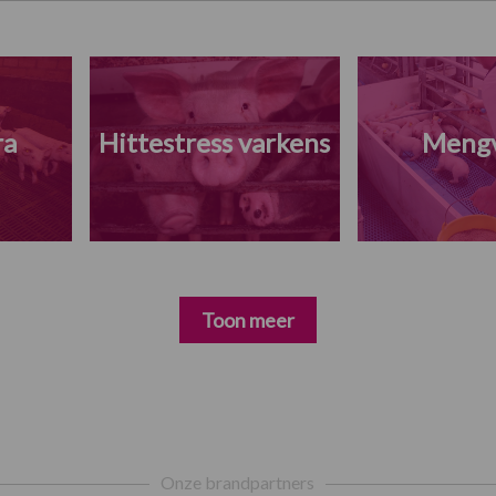
ra
Hittestress varkens
Meng
Toon meer
Onze brandpartners