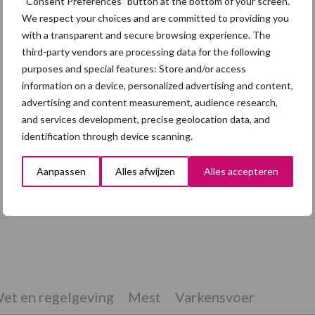
“Consent Preferences” button at the bottom of your screen.
We respect your choices and are committed to providing you
with a transparent and secure browsing experience. The
third-party vendors are processing data for the following
purposes and special features: Store and/or access
information on a device, personalized advertising and content,
advertising and content measurement, audience research,
and services development, precise geolocation data, and
identification through device scanning.
Aanpassen
Alles afwijzen
Alles accepteren
Grondstoffenmarkt blijft grillig: droogte
en geopolitiek houden handel in de greep
et en regelgeving
Mest
Varkensvoer