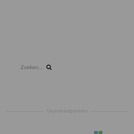
Zoeken...
Zoek
Footer
Onze brandpartners