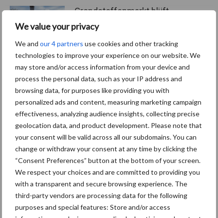
Grondstoffenmarkt blijft
grillig: droogte en
We value your privacy
geopolitiek houden handel
in de greep
We and
our 4 partners
use cookies and other tracking
technologies to improve your experience on our website. We
may store and/or access information from your device and
“Vraag naar praktische
process the personal data, such as your IP address and
hygieneoplossingen is in
browsing data, for purposes like providing you with
Polen groter dan ooit”
personalized ads and content, measuring marketing campaign
effectiveness, analyzing audience insights, collecting precise
geolocation data, and product development. Please note that
your consent will be valid across all our subdomains. You can
change or withdraw your consent at any time by clicking the
Themapagina
“Consent Preferences” button at the bottom of your screen.
We respect your choices and are committed to providing you
Diergezondheid
Fokkerij
Huisvesting
Wet
with a transparent and secure browsing experience. The
third-party vendors are processing data for the following
purposes and special features: Store and/or access