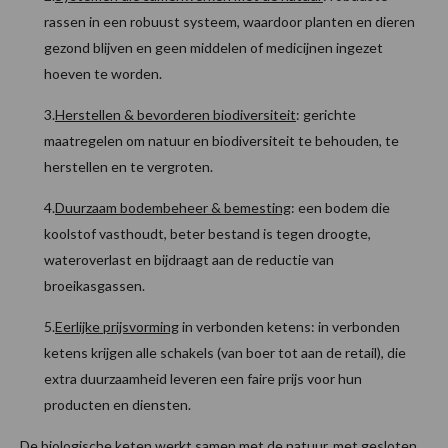
rassen in een robuust systeem, waardoor planten en dieren
gezond blijven en geen middelen of medicijnen ingezet
hoeven te worden.
3.
Herstellen & bevorderen biodiversiteit
: gerichte
maatregelen om natuur en biodiversiteit te behouden, te
herstellen en te vergroten.
4.
Duurzaam bodembeheer & bemesting
: een bodem die
koolstof vasthoudt, beter bestand is tegen droogte,
wateroverlast en bijdraagt aan de reductie van
broeikasgassen.
5.
Eerlijke prijsvorming
in verbonden ketens: in verbonden
ketens krijgen alle schakels (van boer tot aan de retail), die
extra duurzaamheid leveren een faire prijs voor hun
producten en diensten.
De biologische keten werkt samen met de natuur, met gesloten