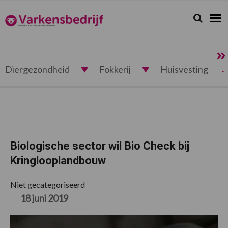
Spring
Door
Spring
Spring
naar
naar
naar
naar
Zoeken...
Zoek
Varkensbedrijf.nl
de
de
de
de
hoofdnavigatie
hoofd
eerste
voettekst
inhoud
sidebar
Diergezondheid
Fokkerij
Huisvesting
Biologische sector wil Bio Check bij
Kringlooplandbouw
Niet gecategoriseerd
18 juni 2019