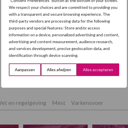
“Consent Preferences” button at the bottom of your screen.
We respect your choices and are committed to providing you
with a transparent and secure browsing experience. The
third-party vendors are processing data for the following
purposes and special features: Store and/or access
information on a device, personalized advertising and content,
advertising and content measurement, audience research,
and services development, precise geolocation data, and
identification through device scanning.
Grondstoffenmarkt blijft grillig: droogte
Aanpassen
Alles afwijzen
Alles accepteren
en geopolitiek houden handel in de greep
et en regelgeving
Mest
Varkensvoer