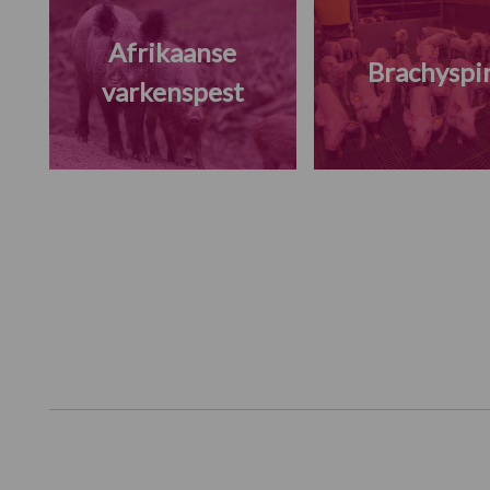
Afrikaanse
Brachyspi
varkenspest
Footer