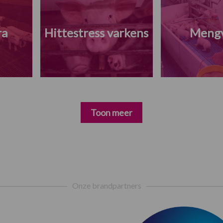
ra
Hittestress varkens
Meng
Toon meer
Onze brandpartners