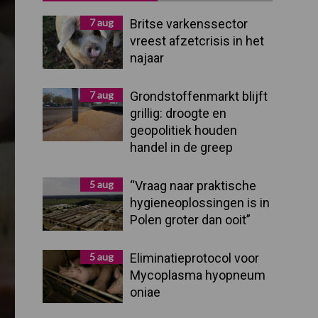
Sidebar
7 aug
Britse varkenssector
vreest afzetcrisis in het
najaar
7 aug
Grondstoffenmarkt blijft
grillig: droogte en
geopolitiek houden
handel in de greep
5 aug
“Vraag naar praktische
hygieneoplossingen is in
Polen groter dan ooit”
5 aug
Eliminatieprotocol voor
Mycoplasma hyopneum
oniae