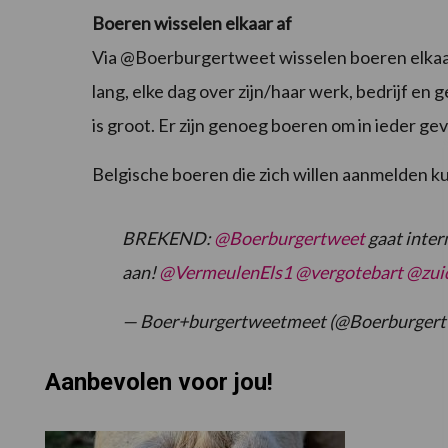
Boeren wisselen elkaar af
Via @Boerburgertweet wisselen boeren elkaar 
lang, elke dag over zijn/haar werk, bedrijf e
is groot. Er zijn genoeg boeren om in ieder ge
Belgische boeren die zich willen aanmelden 
BREKEND:
@Boerburgertweet
gaat inter
aan!
@VermeulenEls1
@vergotebart
@zui
— Boer+burgertweetmeet (@Boerburgert
Aanbevolen voor jou!