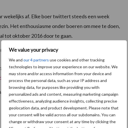
wekelijks af. Elke boer twittert steeds een week
n gezin. Het enthousiasme onder boeren om mee te doen,
val tot oktober 2016 door te gaan.
kunnen zich melden per
e-mail
of
Twitter
.
We value your privacy
We and
our 4 partners
use cookies and other tracking
technologies to improve your experience on our website. We
nationaal. Ook Belgische veehouders sluiten zich
may store and/or access information from your device and
dbellegoed
!
process the personal data, such as your IP address and
browsing data, for purposes like providing you with
weet)
22 september 2015
personalized ads and content, measuring marketing campaign
effectiveness, analyzing audience insights, collecting precise
geolocation data, and product development. Please note that
your consent will be valid across all our subdomains. You can
change or withdraw your consent at any time by clicking the