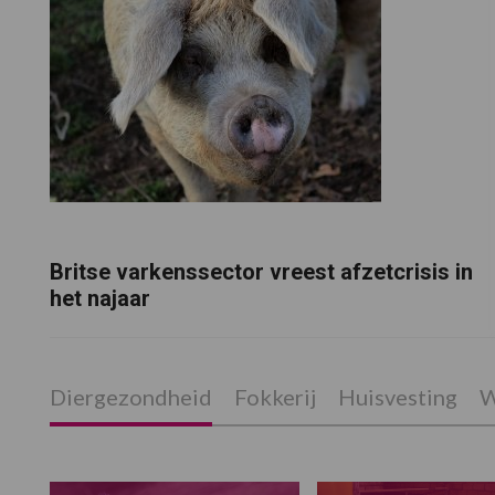
Britse varkenssector vreest afzetcrisis in
het najaar
Diergezondheid
Fokkerij
Huisvesting
W