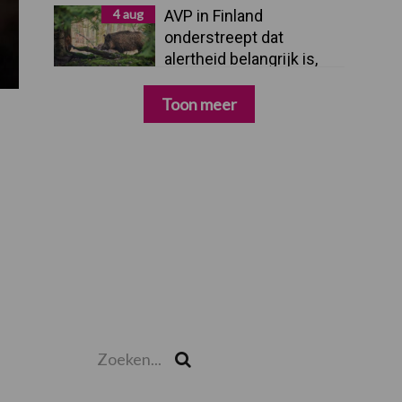
4 aug
AVP in Finland
onderstreept dat
alertheid belangrijk is,
zeker nu
Toon meer
Zoeken...
Zoek