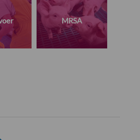
voer
MRSA