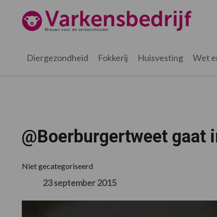
Spring
Door
Spring
Spring
naar
naar
naar
naar
Varkensbedrijf.nl
de
de
de
de
hoofdnavigatie
hoofd
eerste
voettekst
inhoud
sidebar
Diergezondheid
Fokkerij
Huisvesting
Wet e
@Boerburgertweet gaat i
Niet gecategoriseerd
23 september 2015