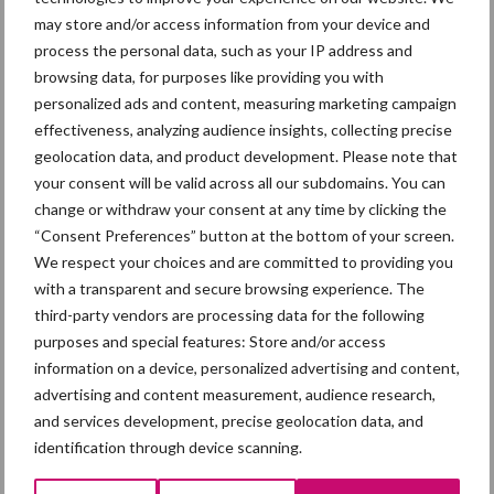
Bron: #onzeboerennatuur
may store and/or access information from your device and
Aanbevolen voor jou!
process the personal data, such as your IP address and
browsing data, for purposes like providing you with
personalized ads and content, measuring marketing campaign
“Vraag naar praktische
effectiveness, analyzing audience insights, collecting precise
hygieneoplossingen is in
geolocation data, and product development. Please note that
Polen groter dan ooit”
your consent will be valid across all our subdomains. You can
change or withdraw your consent at any time by clicking the
“Consent Preferences” button at the bottom of your screen.
Eliminatieprotocol voor
We respect your choices and are committed to providing you
Mycoplasma hyopneumonia
with a transparent and secure browsing experience. The
e
third-party vendors are processing data for the following
purposes and special features: Store and/or access
information on a device, personalized advertising and content,
advertising and content measurement, audience research,
AVP in Finland onderstreept
and services development, precise geolocation data, and
dat alertheid belangrijk is,
identification through device scanning.
zeker nu