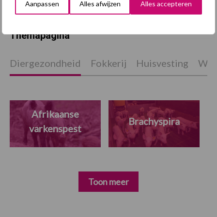
Aanpassen
Alles afwijzen
Alles accepteren
Themapagina
Diergezondheid
Fokkerij
Huisvesting
Wet
Afrikaanse
Brachyspira
varkenspest
Toon meer