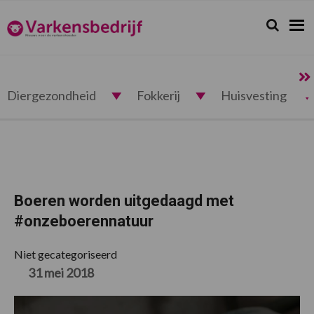
Spring
Door
Spring
Spring
naar
naar
naar
naar
Zoeken...
Zoek
Varkensbedrijf.nl
de
de
de
de
hoofdnavigatie
hoofd
eerste
voettekst
inhoud
sidebar
Diergezondheid
Fokkerij
Huisvesting
Boeren worden uitgedaagd met
#onzeboerennatuur
Niet gecategoriseerd
31 mei 2018