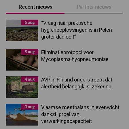
Primaire
Recent nieuws
Partner nieuws
Sidebar
5 aug
“Vraag naar praktische
hygieneoplossingen is in Polen
groter dan ooit”
5 aug
Eliminatieprotocol voor
Mycoplasma hyopneumoniae
4 aug
AVP in Finland onderstreept dat
alertheid belangrijk is, zeker nu
3 aug
Vlaamse mestbalans in evenwicht
dankzij groei van
verwerkingscapaciteit